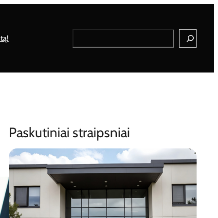
Search
tą!
Paskutiniai straipsniai