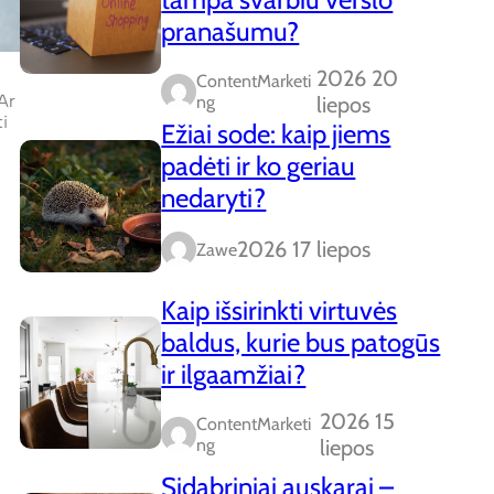
pranašumu?
2026 20
ContentMarketi
Ar
Ng
liepos
i
Ežiai sode: kaip jiems
padėti ir ko geriau
nedaryti?
2026 17 liepos
Zawe
Kaip išsirinkti virtuvės
baldus, kurie bus patogūs
ir ilgaamžiai?
2026 15
ContentMarketi
Ng
liepos
Sidabriniai auskarai –