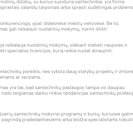
indinių iššūkių, su kuriuo susiduria santechnikai, yra fizinis
 neįprastais valandų tarpsniais arba spręsti sudėtingas problem
i konkurencinga, ypač didesnėse miestų vietovėse. Be to,
as gali reikalauti nuolatinių mokymų, norint išlikti
a reikalauja nuolatinių mokymų, siekiant stebėti naujoves ir
ti specialios licencijos, kurią reikia nuolat atnaujinti.
antechnikų poreikis, nes vyksta daug statybų projektų ir žmon
namams ar verslams.
imas yra tas, kad santechnikų paslaugos tampa vis daugiau
 rodo teigiamas darbo rinkos tendencijas santechnikų profesij
 įvairių santechnikų mokymo programų ir kursų, kuriuose gali
lidų pagrindą pradedantiesiems arba leidžia specialistams tobuli