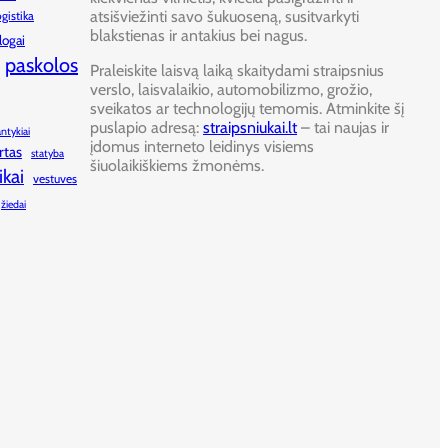
atsišviežinti savo šukuoseną, susitvarkyti
ogistika
blakstienas ir antakius bei nagus.
logai
paskolos
Praleiskite laisvą laiką skaitydami straipsnius
verslo, laisvalaikio, automobilizmo, grožio,
sveikatos ar technologijų temomis. Atminkite šį
puslapio adresą:
straipsniukai.lt
– tai naujas ir
antykiai
įdomus interneto leidinys visiems
rtas
statyba
šiuolaikiškiems žmonėms.
ikai
vestuves
žiedai