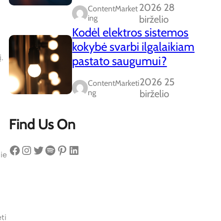
2026 28
ContentMarket
Ing
birželio
Kodėl elektros sistemos
kokybė svarbi ilgalaikiam
į.
pastato saugumui?
2026 25
ContentMarketi
Ng
birželio
Find Us On
Facebook
Instagram
Twitter
Spotify
Pinterest
LinkedIn
ie
ti