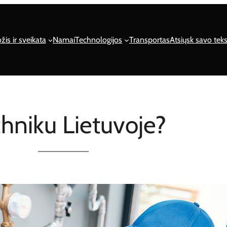
žis ir sveikata
Namai
Technologijos
Transportas
Atsiųsk savo teks
chniku Lietuvoje?