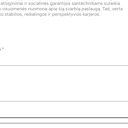
i, atlyginimai ir socialinės garantijos santechnikams suteikia
su visuomenės nuomone apie šią svarbią paslaugą. Tad, verta
o stabilios, reikalingos ir perspektyvios karjeros.
ti
*