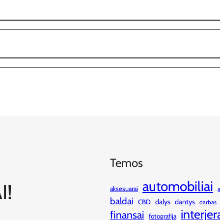
Temos
automobiliai
I!
aksesuarai
baldai
dalys
dantys
CBD
darbas
interjer
finansai
fotografija