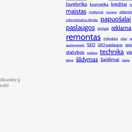
Juvelyrika
kreditai
kosmetika
l
maistas
odonto
mokymai
moterys
papuošalai
odontologijos klinika
paslaugos
reklama
pinigai
remontas
rinkodara
rūbai
s
SEO
spo
SEO paslaugos
saulės energija
technika
va
statybos
sveikata
šildymas
žaidimai
šeima
žaislai
ikuokite jį
aukti