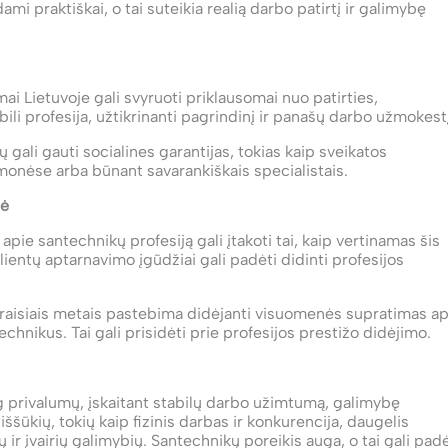
praktiškai, o tai suteikia realią darbo patirtį ir galimybę
ai Lietuvoje gali svyruoti priklausomai nuo patirties,
tabili profesija, užtikrinanti pagrindinį ir panašų darbo užmokest
gali gauti socialines garantijas, tokias kaip sveikatos
įmonėse arba būnant savarankiškais specialistais.
nė
e santechnikų profesiją gali įtakoti tai, kaip vertinamas šis
ientų aptarnavimo įgūdžiai gali padėti didinti profesijos
aisiais metais pastebima didėjanti visuomenės supratimas ap
technikus. Tai gali prisidėti prie profesijos prestižo didėjimo.
g privalumų, įskaitant stabilų darbo užimtumą, galimybę
iššūkių, tokių kaip fizinis darbas ir konkurencija, daugelis
 ir įvairių galimybių. Santechnikų poreikis auga, o tai gali padė