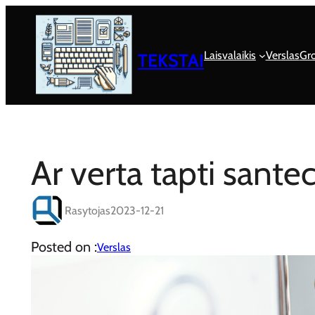
Eiti
prie
turinio
Laisvalaikis
Verslas
Gro
TEKSTAI
Ar verta tapti sante
Rasytojas
2023-12-21
Posted on :
Verslas