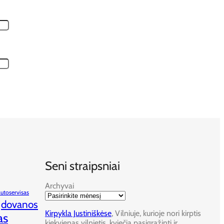
Seni straipsniai
Archyvai
autoservisas
dovanos
Kirpykla Justiniškėse
, Vilniuje, kurioje nori kirptis
as
kiekvienas vilnietis, kviečia pasigražinti ir