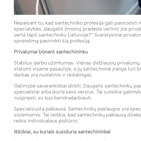
Nepaisant to, kad santechniko profesija gali pasirodyti 
specialybės, daugelis žmonių pradeda vertinti jos priva
verta tapti santechniku Lietuvoje?” Svarstysime privalumu
sprendimą pasirinkti šią profesiją.
Privalumai būnant santechininku
Stabilus darbo užimtumas: Vienas didžiausių privalumų 
statomi visame pasaulyje, o jų santechninė įranga turi bū
darbas yra nuolatinis ir reikalingas.
Galimybė savarankiškai dirbti: Daugelis santechnikų pasi
specialistai arba įkuria savo verslus. Tai suteikia galim
nuspręsti, su kuo bendradarbiauti.
Specializuota paklausa: Santechnikų paslaugos yra speci
sistemomis. Tai reiškia, kad santechnikų paklausa išlie
reikia individualaus požiūrio.
Iššūkiai, su kuriais susiduria santechininkai