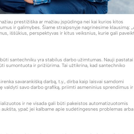
mažiau prestižiška ar mažiau įspūdinga nei kai kurios kitos
lumus ir galimybes. Šiame straipsnyje nagrinėsime klausimą: „
s, iššūkius, perspektyvas ir kitus veiksnius, kurie gali paveikt
būti santechniku yra stabilus darbo užimtumas. Nauji pastatai
ti sumontuota ir prižiūrima. Tai užtikrina, kad santechniko
renka savarankišką darbą, t.y., dirba kaip laisvai samdomi
ybę valdyti savo darbo grafiką, priimti asmeninius sprendimus ir
alizuotos ir ne visada gali būti pakeistos automatizuotomis
ka aukšta, ypač jei kalbame apie sudėtingesnes problemas arba