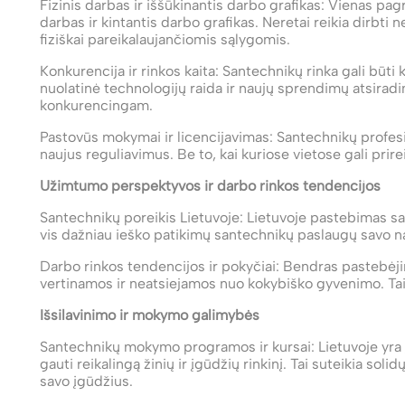
Fizinis darbas ir iššūkinantis darbo grafikas: Vienas pagr
darbas ir kintantis darbo grafikas. Neretai reikia dirbti
fiziškai pareikalaujančiomis sąlygomis.
Konkurencija ir rinkos kaita: Santechnikų rinka gali būt
nuolatinė technologijų raida ir naujų sprendimų atsiradim
konkurencingam.
Pastovūs mokymai ir licencijavimas: Santechnikų profesij
naujus reguliavimus. Be to, kai kuriose vietose gali prireik
Užimtumo perspektyvos ir darbo rinkos tendencijos
Santechnikų poreikis Lietuvoje: Lietuvoje pastebimas s
vis dažniau ieško patikimų santechnikų paslaugų savo 
Darbo rinkos tendencijos ir pokyčiai: Bendras pastebėj
vertinamos ir neatsiejamos nuo kokybiško gyvenimo. Tai
Išsilavinimo ir mokymo galimybės
Santechnikų mokymo programos ir kursai: Lietuvoje yra
gauti reikalingą žinių ir įgūdžių rinkinį. Tai suteikia so
savo įgūdžius.