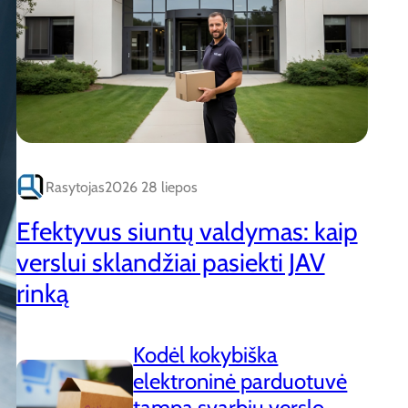
Rasytojas
2026 28 liepos
Efektyvus siuntų valdymas: kaip
verslui sklandžiai pasiekti JAV
rinką
Kodėl kokybiška
elektroninė parduotuvė
tampa svarbiu verslo