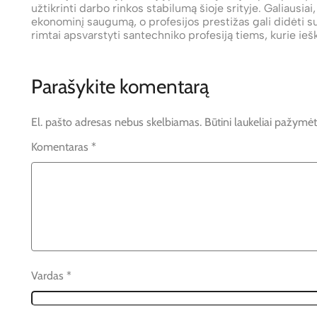
užtikrinti darbo rinkos stabilumą šioje srityje. Galiausia
ekonominį saugumą, o profesijos prestižas gali didėti 
rimtai apsvarstyti santechniko profesiją tiems, kurie iešk
Parašykite komentarą
El. pašto adresas nebus skelbiamas.
Būtini laukeliai pažymė
Komentaras
*
Vardas
*