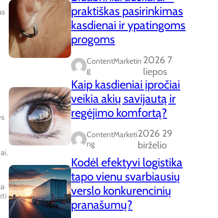
praktiškas pasirinkimas
as
kasdienai ir ypatingoms
progoms
2026 7
ContentMarketin
G
liepos
Kaip kasdieniai įpročiai
veikia akių savijautą ir
regėjimo komfortą?
ės
2026 29
ContentMarketi
Ng
birželio
ai.
Kodėl efektyvi logistika
tapo vienu svarbiausių
ma
verslo konkurencinių
nti
pranašumų?