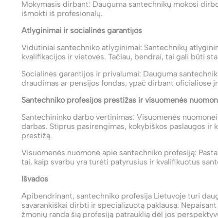
Mokymasis dirbant: Dauguma santechnikų mokosi dirbdami 
išmokti iš profesionalų.
Atlyginimai ir socialinės garantijos
Vidutiniai santechniko atlyginimai: Santechnikų atlyginim
kvalifikacijos ir vietovės. Tačiau, bendrai, tai gali būti s
Socialinės garantijos ir privalumai: Dauguma santechnikų 
draudimas ar pensijos fondas, ypač dirbant oficialiose 
Santechniko profesijos prestižas ir visuomenės nuomo
Santechininko darbo vertinimas: Visuomenės nuomonei api
darbas. Stiprus pasirengimas, kokybiškos paslaugos ir kl
prestižą.
Visuomenės nuomonė apie santechniko profesiją: Pastar
tai, kaip svarbu yra turėti patyrusius ir kvalifikuotus san
Išvados
Apibendrinant, santechniko profesija Lietuvoje turi dau
savarankiškai dirbti ir specializuotą paklausą. Nepaisant 
žmonių randa šią profesiją patrauklią dėl jos perspektyvų