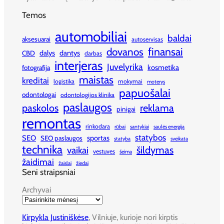
Temos
automobiliai
baldai
aksesuarai
autoservisas
finansai
dovanos
dalys
dantys
CBD
darbas
interjeras
Juvelyrika
kosmetika
fotografija
maistas
kreditai
logistika
mokymai
moterys
papuošalai
odontologai
odontologijos klinika
paslaugos
paskolos
reklama
pinigai
remontas
rinkodara
rūbai
santykiai
saulės energija
statybos
SEO
sportas
SEO paslaugos
statyba
sveikata
technika
šildymas
vaikai
vestuves
šeima
žaidimai
žaislai
žiedai
Seni straipsniai
Archyvai
Kirpykla Justiniškėse
, Vilniuje, kurioje nori kirptis