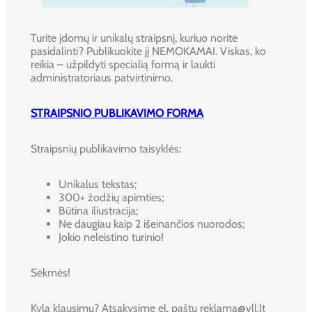
Turite įdomų ir unikalų straipsnį, kuriuo norite
pasidalinti? Publikuokite jį NEMOKAMAI. Viskas, ko
reikia – užpildyti specialią formą ir laukti
administratoriaus patvirtinimo.
STRAIPSNIO PUBLIKAVIMO FORMA
Straipsnių publikavimo taisyklės:
Unikalus tekstas;
300+ žodžių apimties;
Būtina iliustracija;
Ne daugiau kaip 2 išeinančios nuorodos;
Jokio neleistino turinio!
Sėkmės!
Kyla klausimų? Atsakysime el. paštu reklama@vll.lt