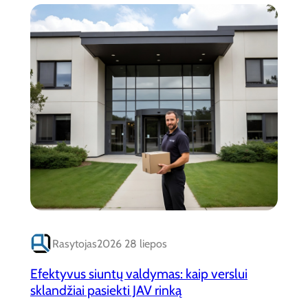
Rasytojas
2026 28 liepos
Efektyvus siuntų valdymas: kaip verslui
sklandžiai pasiekti JAV rinką