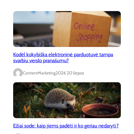
Kodėl kokybiška elektroninė parduotuvė tampa
svarbiu verslo pranašumu?
ContentMarketing
2026 20 liepos
Ežiai sode: kaip jiems padėti ir ko geriau nedaryti?