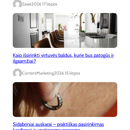
Zawe
2026 17 liepos
Kaip išsirinkti virtuvės baldus, kurie bus patogūs ir
ilgaamžiai?
ContentMarketing
2026 15 liepos
Sidabriniai auskarai – praktiškas pasirinkimas
kasdienai ir ypatingoms progoms