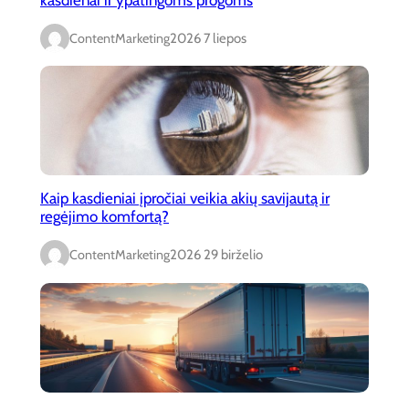
ContentMarketing
2026 7 liepos
Kaip kasdieniai įpročiai veikia akių savijautą ir
regėjimo komfortą?
ContentMarketing
2026 29 birželio