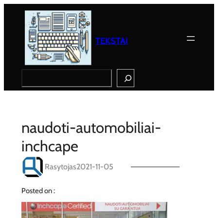
Eiti
prie
turinio
TEKSTAI
Search
naudoti-automobiliai-
inchcape
Rasytojas
2021-11-05
Posted on :