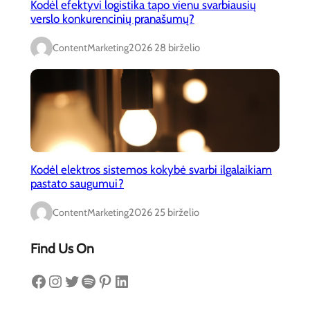
Kodėl efektyvi logistika tapo vienu svarbiausių
verslo konkurencinių pranašumų?
ContentMarketing
2026 28 birželio
Kodėl elektros sistemos kokybė svarbi ilgalaikiam
pastato saugumui?
ContentMarketing
2026 25 birželio
Find Us On
Facebook
Instagram
Twitter
Spotify
Pinterest
LinkedIn