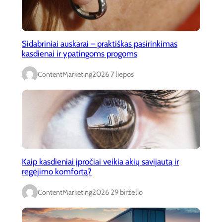
Sidabriniai auskarai – praktiškas pasirinkimas
kasdienai ir ypatingoms progoms
ContentMarketing
2026 7 liepos
Kaip kasdieniai įpročiai veikia akių savijautą ir
regėjimo komfortą?
ContentMarketing
2026 29 birželio