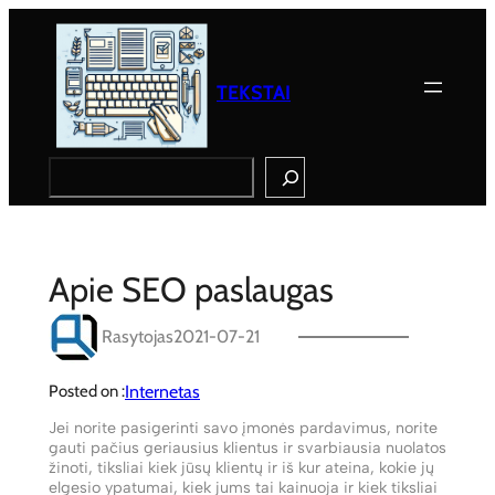
Eiti
prie
turinio
TEKSTAI
Search
Apie SEO paslaugas
Rasytojas
2021-07-21
Internetas
Posted on :
Jei norite pasigerinti savo įmonės pardavimus, norite
gauti pačius geriausius klientus ir svarbiausia nuolatos
žinoti, tiksliai kiek jūsų klientų ir iš kur ateina, kokie jų
elgesio ypatumai, kiek jums tai kainuoja ir kiek tiksliai