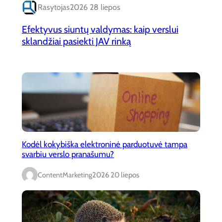
Rasytojas
2026 28 liepos
Efektyvus siuntų valdymas: kaip verslui
sklandžiai pasiekti JAV rinką
Kodėl kokybiška elektroninė parduotuvė tampa
svarbiu verslo pranašumu?
ContentMarketing
2026 20 liepos