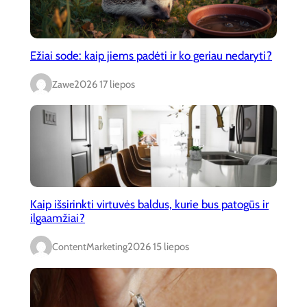
Ežiai sode: kaip jiems padėti ir ko geriau nedaryti?
Zawe
2026 17 liepos
Kaip išsirinkti virtuvės baldus, kurie bus patogūs ir
ilgaamžiai?
ContentMarketing
2026 15 liepos