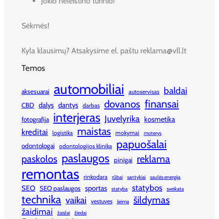
Jokio neleistino turinio!
Sėkmės!
Kyla klausimų? Atsakysime el. paštu reklama@vll.lt
Temos
automobiliai
baldai
aksesuarai
autoservisas
finansai
dovanos
dalys
dantys
CBD
darbas
interjeras
Juvelyrika
kosmetika
fotografija
maistas
kreditai
logistika
mokymai
moterys
papuošalai
odontologai
odontologijos klinika
paslaugos
paskolos
reklama
pinigai
remontas
rinkodara
rūbai
santykiai
saulės energija
statybos
SEO
sportas
SEO paslaugos
statyba
sveikata
technika
šildymas
vaikai
vestuves
šeima
žaidimai
žaislai
žiedai