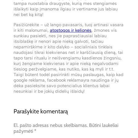
tampa nuostabia draugyste, kurią mes stengiamės
išlaikyti kaip įmanoma ilgiau ir vertiname jus labiau
nei bet ką kitą!
Pasižiūrėkite – už lango pavasaris, tuoj artinasi vasara
ir kiti malonumai,
atostogos ir kelionės
, žmones vis
sunkiau pasiekti, nes jie paprasčiausiai labiau
išsiblaškę ir nenori apie nieką galvoti, tačiau
nepamirškime ir kito dalyko – socialiniais tinklais
naudojasi tikrai kiekvienas net ir karščiausią dieną, tai
tapo tarsi ritualu ir neišvengiamu kasdienos žingsniu,
kurį žengiame kiekvienas ir apie nieką negalvodami
tiesiog peržvelgiame, kas nutiko, kas ką myli ir t.t.
Taigi būtent todėl pasirinkti mūsų paslaugas, kaip kad
google reklama, facebook reklamayra naudinga ir jų
dėka pasieksite savo potencialius klientus labai
nesunkiai ir be jokių didelių išlaidų!
Parašykite komentarą
El. pašto adresas nebus skelbiamas.
Būtini laukeliai
pažymėti
*