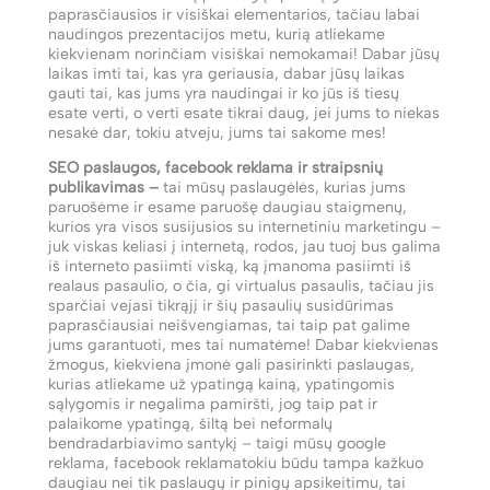
paprasčiausios ir visiškai elementarios, tačiau labai
naudingos prezentacijos metu, kurią atliekame
kiekvienam norinčiam visiškai nemokamai! Dabar jūsų
laikas imti tai, kas yra geriausia, dabar jūsų laikas
gauti tai, kas jums yra naudingai ir ko jūs iš tiesų
esate verti, o verti esate tikrai daug, jei jums to niekas
nesakė dar, tokiu atveju, jums tai sakome mes!
SEO paslaugos, facebook reklama ir straipsnių
publikavimas –
tai mūsų paslaugėlės, kurias jums
paruošėme ir esame paruošę daugiau staigmenų,
kurios yra visos susijusios su internetiniu marketingu –
juk viskas keliasi į internetą, rodos, jau tuoj bus galima
iš interneto pasiimti viską, ką įmanoma pasiimti iš
realaus pasaulio, o čia, gi virtualus pasaulis, tačiau jis
sparčiai vejasi tikrąjį ir šių pasaulių susidūrimas
paprasčiausiai neišvengiamas, tai taip pat galime
jums garantuoti, mes tai numatėme! Dabar kiekvienas
žmogus, kiekviena įmonė gali pasirinkti paslaugas,
kurias atliekame už ypatingą kainą, ypatingomis
sąlygomis ir negalima pamiršti, jog taip pat ir
palaikome ypatingą, šiltą bei neformalų
bendradarbiavimo santykį – taigi mūsų google
reklama, facebook reklamatokiu būdu tampa kažkuo
daugiau nei tik paslaugų ir pinigų apsikeitimu, tai