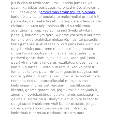
jūs iš viso to uždirbate – tokiu atveju jums reikia
pasirinkti tokias paslaugas, kaip kad mūsų atliekama
SEO paslaugos, n
emokamas straipsnių talpinimas
,
kurių dėka visa tai pasieksite maksimaliai greitai ir itin
paprastai, dar niekada nebuvo taip gera ir lengva, dar
niekada nebuvo taip malonu dirbti su reklamos
agentūromis, kaip kad su mumis! Sveiki atvykę į
pasaulį, kuriame yra gera, kuriame yra šilta ir kuriame
jums nereikia praktiškai niekuo rūpintis, tai pasaulis,
kuris jums yra suskurtas taip, kad jums nereikia nieko
daryti – viską padarome mes, nes mūsų įmonėje
dirbantys darbuotojai tik ir laukia, kada galės jums
padaryti gerus darbus, tik ir laukia, kada gali jums
pasiūlyti maksimaliai gerus rezutlatus, didesnius ,nei
kad buvo tartasi! Galite būti ramūs, kad ko gero ir
jums nutiks toks pats likimas – gausite daugiau, nei
norite, galite būti ramūs, kad jums už tai mokėti tikrai
nereikės, nes tai paprasčiausiai mūsų dovana
kiekvienam mumis patikėjusiam ir pasitikinčiam
klientui, galime garantuoti, jog tik tokiais dalykais ir,
žinoma, nepriekaištingai atliekamomis paslaugomis,
galima susigrąžinti ir išlaikyti klientus, o gi būtent to
daugiausiai ir siekiame visi! Ko dar delsiate, jei jau
dabar galite atvykti pas mus ir pasiimti mūsų
lankstinukus ar mūsų paslaugų spektrą gauti