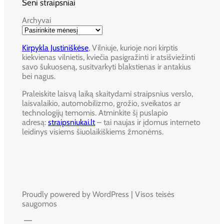
Seni straipsniai
Archyvai
Kirpykla Justiniškėse
, Vilniuje, kurioje nori kirptis
kiekvienas vilnietis, kviečia pasigražinti ir atsišviežinti
savo šukuoseną, susitvarkyti blakstienas ir antakius
bei nagus.
Praleiskite laisvą laiką skaitydami straipsnius verslo,
laisvalaikio, automobilizmo, grožio, sveikatos ar
technologijų temomis. Atminkite šį puslapio
adresą:
straipsniukai.lt
– tai naujas ir įdomus interneto
leidinys visiems šiuolaikiškiems žmonėms.
Proudly powered by WordPress | Visos teisės
saugomos