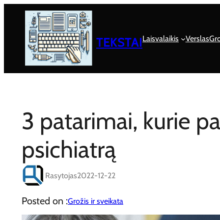
Eiti
prie
turinio
Laisvalaikis
Verslas
Gro
TEKSTAI
3 patarimai, kurie pa
psichiatrą
Rasytojas
2022-12-22
Posted on :
Grožis ir sveikata