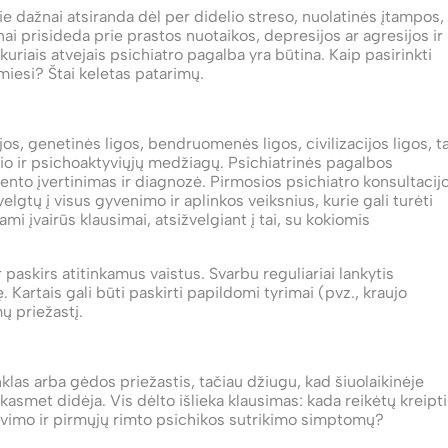
ie dažnai atsiranda dėl per didelio streso, nuolatinės įtampos,
ai prisideda prie prastos nuotaikos, depresijos ar agresijos ir
 kuriais atvejais psichiatro pagalba yra būtina. Kaip pasirinkti
miesi? Štai keletas patarimų.
bijos, genetinės ligos, bendruomenės ligos, civilizacijos ligos, t
io ir psichoaktyviųjų medžiagų. Psichiatrinės pagalbos
iento įvertinimas ir diagnozė. Pirmosios psichiatro konsultacij
gtų į visus gyvenimo ir aplinkos veiksnius, kurie gali turėti
ami įvairūs klausimai, atsižvelgiant į tai, su kokiomis
paskirs atitinkamus vaistus. Svarbu reguliariai lankytis
ę. Kartais gali būti paskirti papildomi tyrimai (pvz., kraujo
ų priežastį.
klas arba gėdos priežastis, tačiau džiugu, kad šiuolaikinėje
smet didėja. Vis dėlto išlieka klausimas: kada reikėtų kreipti
alavimo ir pirmųjų rimto psichikos sutrikimo simptomų?