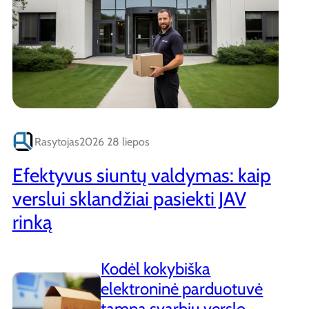
Rasytojas
2026 28 liepos
Efektyvus siuntų valdymas: kaip
verslui sklandžiai pasiekti JAV
rinką
Kodėl kokybiška
elektroninė parduotuvė
tampa svarbiu verslo