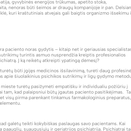
apatija, gyvybinės energijos trūkumas, apetito stoka,
ta, nenoras būti šeimos ar draugų kompanijoje ir pan. Delsian
lė, kuri kraštutiniais atvejais gali baigtis organizmo išsekimu 
ra paciento noras gydytis – kitaip net ir geriausias specialista
s sutrikimų turintis asmuo nusprendžia kreiptis profesionalios
psichiatrą. Į ką reikėtų atkreipti ypatingą dėmesį?
s turėtų būti įgijęs medicinos išsilavinimą, turėti daug profesin
ias apie šiuolaikinius psichikos sutrikimų ir ligų gydymo metod
mieste turėtų pasižymėti empatišku ir individualiu požiūriu į
ai tam, kad palaipsniui būtų įgautas paciento pasitikėjimas. Ta
et visų pirma parenkant tinkamus farmakologinius preparatus,
 elementu.
s, kad galėtų teikti kokybiškas paslaugas savo pacientams. Kai
a paauglių, suaugusiųjų ir geriatrijos psichiatrija. Psichiatrai ta