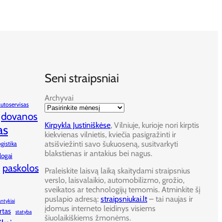
Seni straipsniai
Archyvai
autoservisas
dovanos
Kirpykla Justiniškėse
, Vilniuje, kurioje nori kirptis
as
kiekvienas vilnietis, kviečia pasigražinti ir
atsišviežinti savo šukuoseną, susitvarkyti
ogistika
blakstienas ir antakius bei nagus.
logai
paskolos
Praleiskite laisvą laiką skaitydami straipsnius
verslo, laisvalaikio, automobilizmo, grožio,
sveikatos ar technologijų temomis. Atminkite šį
puslapio adresą:
straipsniukai.lt
– tai naujas ir
antykiai
įdomus interneto leidinys visiems
rtas
statyba
šiuolaikiškiems žmonėms.