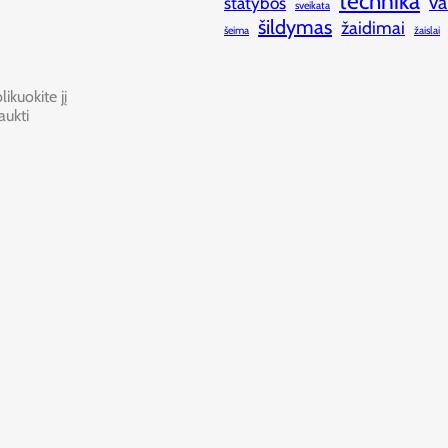
technika
va
statybos
sveikata
šildymas
žaidimai
šeima
žaislai
ikuokite jį
aukti