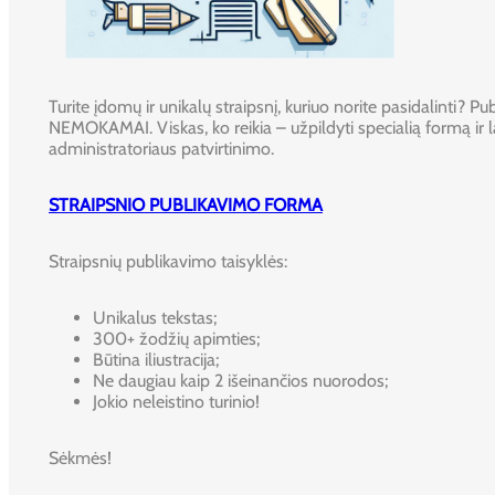
Turite įdomų ir unikalų straipsnį, kuriuo norite pasidalinti? Publ
NEMOKAMAI. Viskas, ko reikia – užpildyti specialią formą ir l
administratoriaus patvirtinimo.
STRAIPSNIO PUBLIKAVIMO FORMA
Straipsnių publikavimo taisyklės:
Unikalus tekstas;
300+ žodžių apimties;
Būtina iliustracija;
Ne daugiau kaip 2 išeinančios nuorodos;
Jokio neleistino turinio!
Sėkmės!