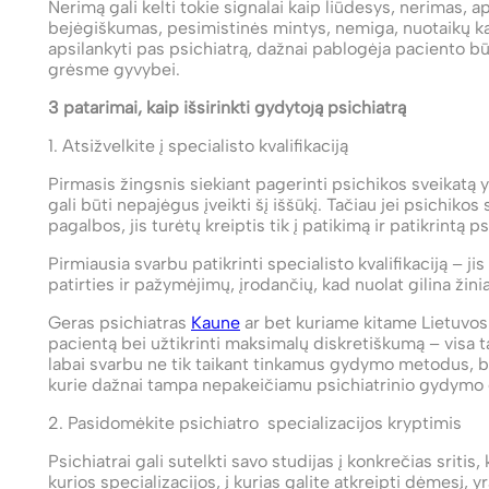
Nerimą gali kelti tokie signalai kaip liūdesys, nerimas, 
bejėgiškumas, pesimistinės mintys, nemiga, nuotaikų kai
apsilankyti pas psichiatrą, dažnai pablogėja paciento būk
grėsme gyvybei.
3 patarimai, kaip išsirinkti gydytoją psichiatrą
1. Atsižvelkite į specialisto kvalifikaciją
Pirmasis žingsnis siekiant pagerinti psichikos sveikatą y
gali būti nepajėgus įveikti šį iššūkį. Tačiau jei psichiko
pagalbos, jis turėtų kreiptis tik į patikimą ir patikrintą 
Pirmiausia svarbu patikrinti specialisto kvalifikaciją – ji
patirties ir pažymėjimų, įrodančių, kad nuolat gilina žin
Geras psichiatras
Kaune
ar bet kuriame kitame Lietuvos 
pacientą bei užtikrinti maksimalų diskretiškumą – visa t
labai svarbu ne tik taikant tinkamus gydymo metodus, b
kurie dažnai tampa nepakeičiamu psichiatrinio gydymo
2. Pasidomėkite psichiatro specializacijos kryptimis
Psichiatrai gali sutelkti savo studijas į konkrečias sriti
kurios specializacijos, į kurias galite atkreipti dėmesį, yr