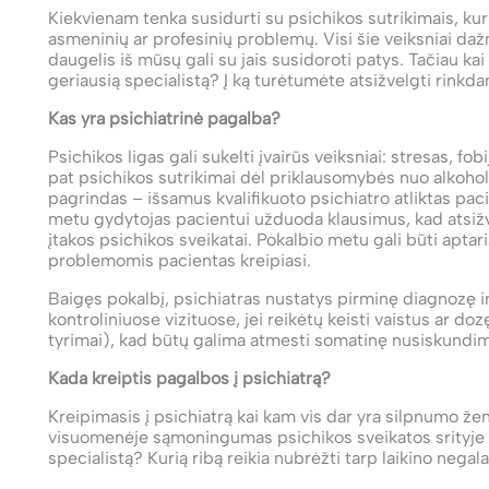
Kiekvienam tenka susidurti su psichikos sutrikimais, kur
asmeninių ar profesinių problemų. Visi šie veiksniai dažn
daugelis iš mūsų gali su jais susidoroti patys. Tačiau kai
geriausią specialistą? Į ką turėtumėte atsižvelgti rinkda
Kas yra psichiatrinė pagalba?
Psichikos ligas gali sukelti įvairūs veiksniai: stresas, fo
pat psichikos sutrikimai dėl priklausomybės nuo alkohol
pagrindas – išsamus kvalifikuoto psichiatro atliktas pac
metu gydytojas pacientui užduoda klausimus, kad atsižvel
įtakos psichikos sveikatai. Pokalbio metu gali būti aptari
problemomis pacientas kreipiasi.
Baigęs pokalbį, psichiatras nustatys pirminę diagnozę ir 
kontroliniuose vizituose, jei reikėtų keisti vaistus ar doz
tyrimai), kad būtų galima atmesti somatinę nusiskundim
Kada kreiptis pagalbos į psichiatrą?
Kreipimasis į psichiatrą kai kam vis dar yra silpnumo žen
visuomenėje sąmoningumas psichikos sveikatos srityje ka
specialistą? Kurią ribą reikia nubrėžti tarp laikino neg