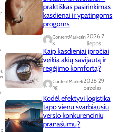
praktiškas pasirinkimas
t
ir
kasdienai ir ypatingoms
progoms
2026 7
ContentMarketin
G
liepos
Kaip kasdieniai įpročiai
s
veikia akių savijautą ir
regėjimo komfortą?
ės
us.
2026 29
ContentMarketi
Ng
birželio
i
Kodėl efektyvi logistika
tapo vienu svarbiausių
verslo konkurencinių
pranašumų?
ip