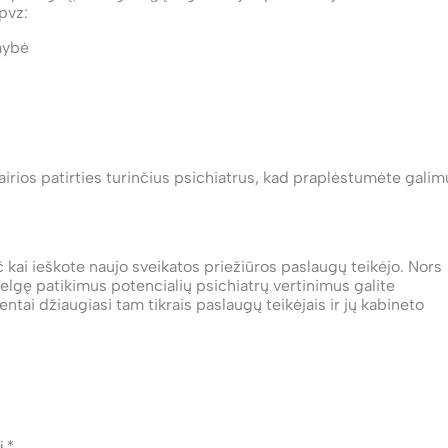
 pvz:
mybė
įvairios patirties turinčius psichiatrus, kad praplėstumėte galim
č kai ieškote naujo sveikatos priežiūros paslaugų teikėjo. Nors
elgę patikimus potencialių psichiatrų vertinimus galite
entai džiaugiasi tam tikrais paslaugų teikėjais ir jų kabineto
ti
*