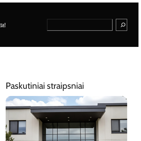
Search
tą!
Paskutiniai straipsniai