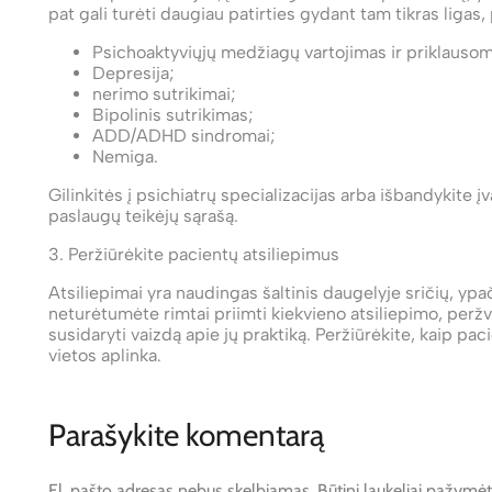
pat gali turėti daugiau patirties gydant tam tikras ligas,
Psichoaktyviųjų medžiagų vartojimas ir priklauso
Depresija;
nerimo sutrikimai;
Bipolinis sutrikimas;
ADD/ADHD sindromai;
Nemiga.
Gilinkitės į psichiatrų specializacijas arba išbandykite 
paslaugų teikėjų sąrašą.
3. Peržiūrėkite pacientų atsiliepimus
Atsiliepimai yra naudingas šaltinis daugelyje sričių, ypa
neturėtumėte rimtai priimti kiekvieno atsiliepimo, peržv
susidaryti vaizdą apie jų praktiką. Peržiūrėkite, kaip paci
vietos aplinka.
Parašykite komentarą
El. pašto adresas nebus skelbiamas.
Būtini laukeliai pažymė