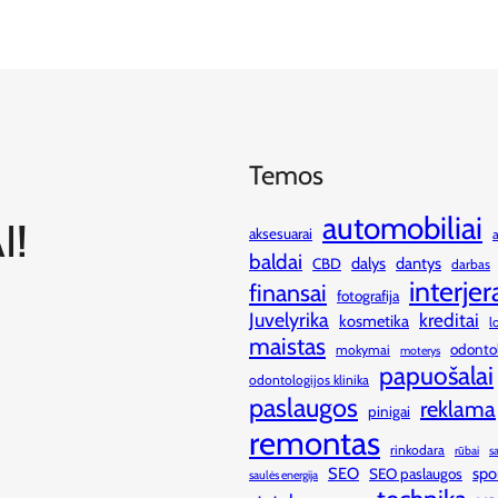
Temos
automobiliai
I!
aksesuarai
baldai
dalys
dantys
CBD
darbas
interjer
finansai
fotografija
Juvelyrika
kreditai
kosmetika
l
maistas
odonto
mokymai
moterys
papuošalai
odontologijos klinika
paslaugos
reklama
pinigai
remontas
rinkodara
rūbai
s
SEO
spo
SEO paslaugos
saulės energija