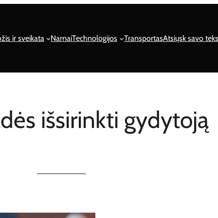
žis ir sveikata
Namai
Technologijos
Transportas
Atsiųsk savo teks
dės išsirinkti gydytoją