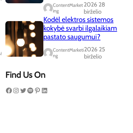
2026 28
ContentMarket
Ing
birželio
Kodėl elektros sistemos
kokybė svarbi ilgalaikiam
pastato saugumui?
2026 25
ContentMarketi
ų
Ng
birželio
Find Us On
Facebook
Instagram
Twitter
Spotify
Pinterest
LinkedIn