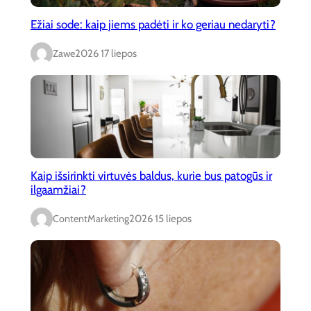
Ežiai sode: kaip jiems padėti ir ko geriau nedaryti?
Zawe
2026 17 liepos
Kaip išsirinkti virtuvės baldus, kurie bus patogūs ir
ilgaamžiai?
ContentMarketing
2026 15 liepos