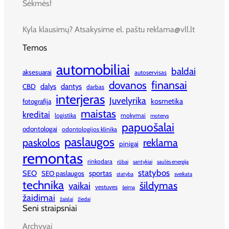
Sėkmės!
Kyla klausimų? Atsakysime el. paštu reklama@vll.lt
Temos
automobiliai
baldai
aksesuarai
autoservisas
finansai
dovanos
dalys
dantys
CBD
darbas
interjeras
Juvelyrika
kosmetika
fotografija
maistas
kreditai
logistika
mokymai
moterys
papuošalai
odontologai
odontologijos klinika
paslaugos
paskolos
reklama
pinigai
remontas
rinkodara
rūbai
santykiai
saulės energija
statybos
SEO
sportas
SEO paslaugos
statyba
sveikata
technika
šildymas
vaikai
vestuves
šeima
žaidimai
žaislai
žiedai
Seni straipsniai
Archyvai