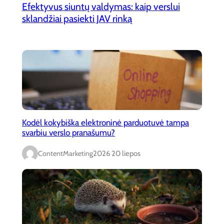
Efektyvus siuntų valdymas: kaip verslui
sklandžiai pasiekti JAV rinką
Kodėl kokybiška elektroninė parduotuvė tampa
svarbiu verslo pranašumu?
ContentMarketing
2026 20 liepos