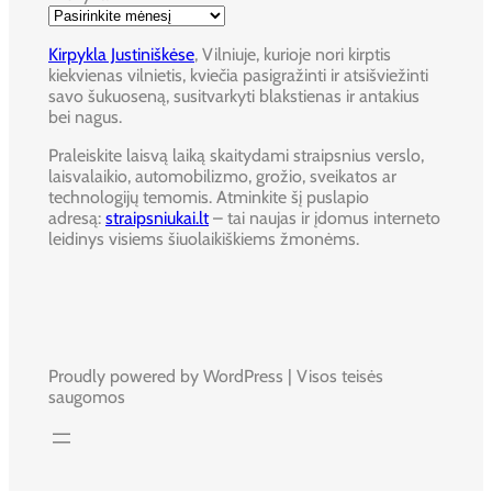
Kirpykla Justiniškėse
, Vilniuje, kurioje nori kirptis
kiekvienas vilnietis, kviečia pasigražinti ir atsišviežinti
savo šukuoseną, susitvarkyti blakstienas ir antakius
bei nagus.
Praleiskite laisvą laiką skaitydami straipsnius verslo,
laisvalaikio, automobilizmo, grožio, sveikatos ar
technologijų temomis. Atminkite šį puslapio
adresą:
straipsniukai.lt
– tai naujas ir įdomus interneto
leidinys visiems šiuolaikiškiems žmonėms.
Proudly powered by WordPress | Visos teisės
saugomos