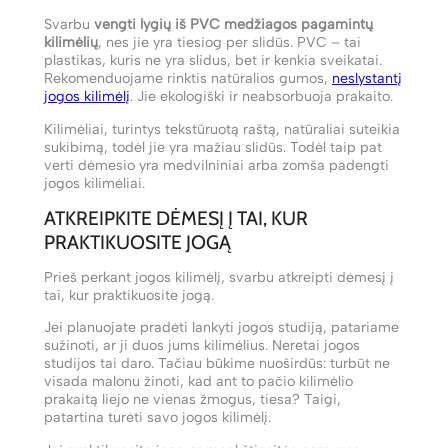
Svarbu
vengti lygių iš PVC medžiagos pagamintų
kilimėlių
, nes jie yra tiesiog per slidūs. PVC – tai
plastikas, kuris ne yra slidus, bet ir kenkia sveikatai.
Rekomenduojame rinktis natūralios gumos,
neslystantį
jogos kilimėlį
. Jie ekologiški ir neabsorbuoja prakaito.
Kilimėliai, turintys tekstūruotą raštą, natūraliai suteikia
sukibimą, todėl jie yra mažiau slidūs. Todėl taip pat
verti dėmesio yra medvilniniai arba zomša padengti
jogos kilimėliai.
ATKREIPKITE DĖMESĮ Į TAI, KUR
PRAKTIKUOSITE JOGĄ
Prieš perkant jogos kilimėlį, svarbu atkreipti dėmesį į
tai, kur praktikuosite jogą.
Jei planuojate pradėti lankyti jogos studiją, patariame
sužinoti, ar ji duos jums kilimėlius. Neretai jogos
studijos tai daro. Tačiau būkime nuoširdūs: turbūt ne
visada malonu žinoti, kad ant to pačio kilimėlio
prakaitą liejo ne vienas žmogus, tiesa? Taigi,
patartina turėti savo jogos kilimėlį.