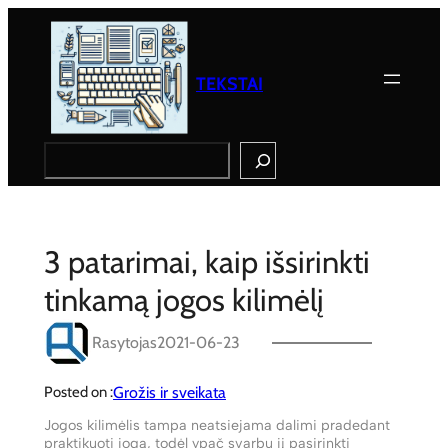
Eiti
prie
turinio
TEKSTAI
Search
3 patarimai, kaip išsirinkti
tinkamą jogos kilimėlį
Rasytojas
2021-06-23
Grožis ir sveikata
Posted on :
Jogos kilimėlis tampa neatsiejama dalimi pradedant
praktikuoti jogą, todėl ypač svarbu jį pasirinkti