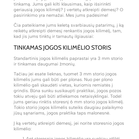
tinkamą. Jums gali kilti klausimas, kaip išsirinkti
geriausią jogos kilimėlį? Į vertėtų atkreipti dėmesį? O
pasirinkimo yra nemažai. Mes jums padėsime!
Čia pateikiame jums keletą svarbiausių patarimų, į ką
reikėtų atkreipti dėmesį renkantis jogos kilimėlį, tam,
kad jis jums tinktų ir tarnautų ilgiausiai:
TINKAMAS JOGOS KILIMĖLIO STORIS
Standartinis jogos kilimėlis paprastai yra 3 mm storio
ir tinkamas daugumai žmonių.
Tačiau jei esate lieknas, tuomet 3 mm storio jogos
kilimėlis jums gali būti per plonas. Nuo per plono
kilimėlio gali skaudėti vietas, kuriomis remiatės į
grindis. Būna sunku susikaupti praktikai, jogos pozos
tokiu atveju gali būti atliekamos netaisyklingai. Todėl
jums geriau rinktis storesnį 6 mm storio jogos kilimėlį.
Tokio storio jogos kilimėlis suteiks daugiau palaikymo
jūsų sąnariams, jogos praktika taps malonesnė.
Į ką vertėtų atkreipti dėmesį, jei norite storesnio jogos
kilimėlio:
Ant storesnio jogos kilimėlio yra sunkiau atlikti