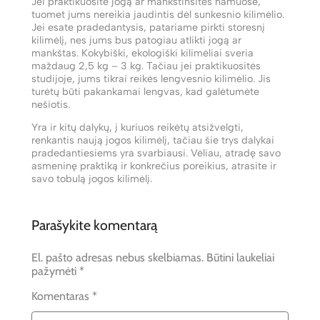
Jei praktikuosite jogą ar mankštinsitės namuose,
tuomet jums nereikia jaudintis dėl sunkesnio kilimėlio.
Jei esate pradedantysis, patariame pirkti storesnį
kilimėlį, nes jums bus patogiau atlikti jogą ar
mankštas. Kokybiški, ekologiški kilimėliai sveria
maždaug 2,5 kg – 3 kg. Tačiau jei praktikuositės
studijoje, jums tikrai reikės lengvesnio kilimėlio. Jis
turėtų būti pakankamai lengvas, kad galėtumėte
nešiotis.
Yra ir kitų dalykų, į kuriuos reikėtų atsižvelgti,
renkantis naują jogos kilimėlį, tačiau šie trys dalykai
pradedantiesiems yra svarbiausi. Vėliau, atradę savo
asmeninę praktiką ir konkrečius poreikius, atrasite ir
savo tobulą jogos kilimėlį.
Parašykite komentarą
El. pašto adresas nebus skelbiamas.
Būtini laukeliai
pažymėti
*
Komentaras
*