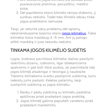
pusiausvyros pratimus, pavyzdžiui, medžio
pozą.
Dėl papildomo storio kilimėlis tampa didesnis, jį
sunkiau nešiotis. Todėl toks lilimėlis labiau tinka
jogos praktikoms namuose.
Taigi, jei neturite jokių problemų dėl sąnarių,
rekomenduojame tarpinio storio
jogos kilimėlius
. Tokie
kilimėliai būna maždaug 4 -5 mm. Ant jų patogu
atlikti mankštą ir juos nesunku nešiotis.
TINKAMA JOGOS KILIMĖLIO SUDĖTIS
Lygūs, švelnaus paviršiaus kilimėliai dažnai pasižymi
išskirtiniu dizainu, ryškiomis, ilgai išliekančiomis
spalvomis ir gali būti tikrai puikūs, jei pasirinksite tokį
jogos kilimėlį atsakingai ir teisingai jį naudosite.
Tokiems kilimėliams svarbu pastiprinti sukibimą, kuris
neleistų jums paslysti. Keletas patarimų, kaip
sustiprinti sukibimą su jogos kilimėliu:
Rankų ir pėdų sukibimą su kilimėliu padidina
apšilimas prieš pradedant jogos praktiką.
Jogos kilimėlį galima papurkšti vandeniu prieš
pradedant mankštintis.