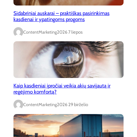
Sidabriniai auskarai – praktiškas pasirinkimas
kasdienai ir ypatingoms progoms
ContentMarketing
2026 7 liepos
Kaip kasdieniai įpročiai veikia akių savijautą ir
regėjimo komfortą?
ContentMarketing
2026 29 birželio