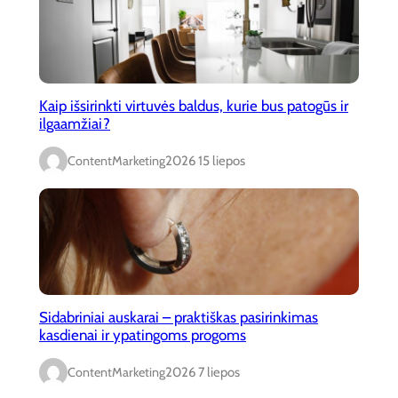
Kaip išsirinkti virtuvės baldus, kurie bus patogūs ir
ilgaamžiai?
ContentMarketing
2026 15 liepos
Sidabriniai auskarai – praktiškas pasirinkimas
kasdienai ir ypatingoms progoms
ContentMarketing
2026 7 liepos