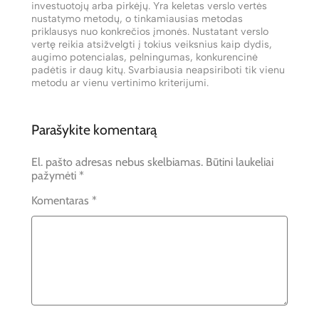
investuotojų arba pirkėjų. Yra keletas verslo vertės
nustatymo metodų, o tinkamiausias metodas
priklausys nuo konkrečios įmonės. Nustatant verslo
vertę reikia atsižvelgti į tokius veiksnius kaip dydis,
augimo potencialas, pelningumas, konkurencinė
padėtis ir daug kitų. Svarbiausia neapsiriboti tik vienu
metodu ar vienu vertinimo kriterijumi.
Parašykite komentarą
El. pašto adresas nebus skelbiamas.
Būtini laukeliai
pažymėti
*
Komentaras
*