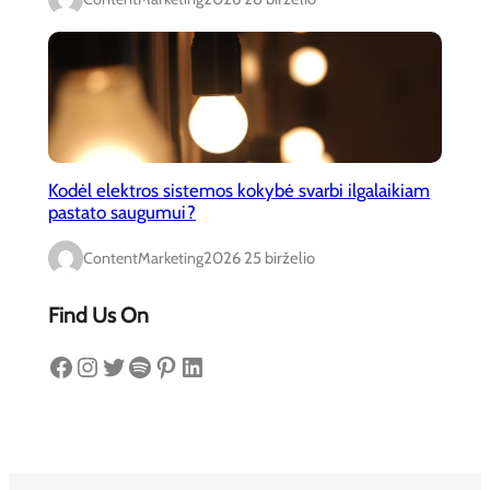
Kodėl elektros sistemos kokybė svarbi ilgalaikiam
pastato saugumui?
ContentMarketing
2026 25 birželio
Find Us On
Facebook
Instagram
Twitter
Spotify
Pinterest
LinkedIn