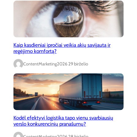
Kaip kasdieniai įpročiai veikia akių savijautą ir
regėjimo komfortą?
ContentMarketing
2026 29 birželio
Kodėl efektyvi logistika tapo vienu svarbiausių
verslo konkurencinių pranašumų?
ContentMarketing
2026 28 birželio