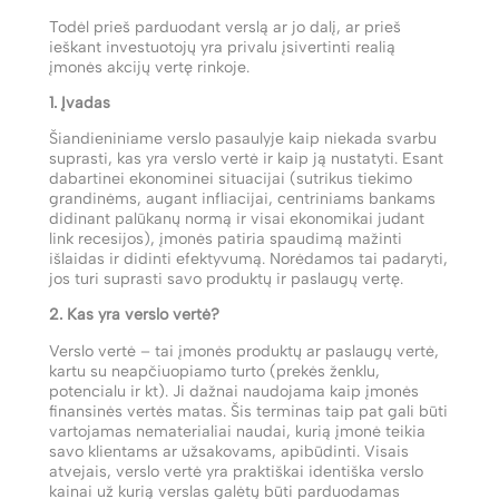
Todėl prieš parduodant verslą ar jo dalį, ar prieš
ieškant investuotojų yra privalu įsivertinti realią
įmonės akcijų vertę rinkoje.
1. Įvadas
Šiandieniniame verslo pasaulyje kaip niekada svarbu
suprasti, kas yra verslo vertė ir kaip ją nustatyti. Esant
dabartinei ekonominei situacijai (sutrikus tiekimo
grandinėms, augant infliacijai, centriniams bankams
didinant palūkanų normą ir visai ekonomikai judant
link recesijos), įmonės patiria spaudimą mažinti
išlaidas ir didinti efektyvumą. Norėdamos tai padaryti,
jos turi suprasti savo produktų ir paslaugų vertę.
2. Kas yra verslo vertė?
Verslo vertė – tai įmonės produktų ar paslaugų vertė,
kartu su neapčiuopiamo turto (prekės ženklu,
potencialu ir kt). Ji dažnai naudojama kaip įmonės
finansinės vertės matas. Šis terminas taip pat gali būti
vartojamas nematerialiai naudai, kurią įmonė teikia
savo klientams ar užsakovams, apibūdinti. Visais
atvejais, verslo vertė yra praktiškai identiška verslo
kainai už kurią verslas galėtų būti parduodamas