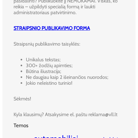
pasidalinti? Publikuokite jį NEMOKAMAI. Viskas, ko
reikia – užpildyti specialią formą ir laukti
administratoriaus patvirtinimo.
STRAIPSNIO PUBLIKAVIMO FORMA
Straipsnių publikavimo taisyklės:
Unikalus tekstas;
300+ žodžių apimties;
Būtina iliustracija;
Ne daugiau kaip 2 išeinančios nuorodos;
Jokio neleistino turinio!
Sėkmės!
Kyla klausimų? Atsakysime el. paštu reklama@vll.lt
Temos