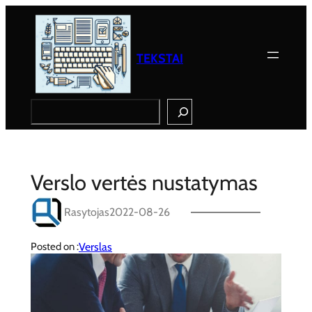
Eiti
prie
turinio
TEKSTAI
Search
Verslo vertės nustatymas
Rasytojas
2022-08-26
Verslas
Posted on :