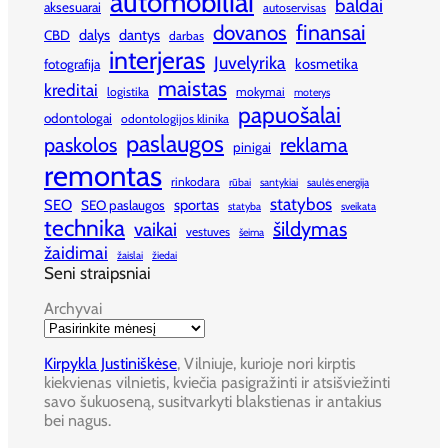
automobiliai
baldai
aksesuarai
autoservisas
finansai
dovanos
dalys
dantys
CBD
darbas
interjeras
Juvelyrika
kosmetika
fotografija
maistas
kreditai
logistika
mokymai
moterys
papuošalai
odontologai
odontologijos klinika
paslaugos
paskolos
reklama
pinigai
remontas
rinkodara
rūbai
santykiai
saulės energija
statybos
SEO
sportas
SEO paslaugos
statyba
sveikata
technika
šildymas
vaikai
vestuves
šeima
žaidimai
žaislai
žiedai
Seni straipsniai
Archyvai
Kirpykla Justiniškėse
, Vilniuje, kurioje nori kirptis
kiekvienas vilnietis, kviečia pasigražinti ir atsišviežinti
savo šukuoseną, susitvarkyti blakstienas ir antakius
bei nagus.