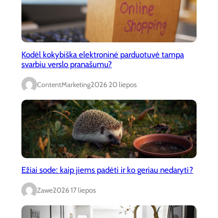
Kodėl kokybiška elektroninė parduotuvė tampa
svarbiu verslo pranašumu?
ContentMarketing
2026 20 liepos
Ežiai sode: kaip jiems padėti ir ko geriau nedaryti?
Zawe
2026 17 liepos