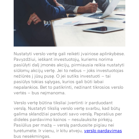
Nustatyti verslo vertę gali reikėti įvairiose aplinkybėse.
Pavyzdžiui, ieškant investuotojų, kuriems norima
pasiūlyti dalį įmonės akcijų, pirmiausia reikia nustatyti
siūlomų akcijų vertę. Jei to nebus – joks investuotojas
nežiūrės į jūsų pusę. O jei sutiks investuoti – tai
pasiūlys tokias sąlygas, kurios gali būti labai
nepalankios. Bet to patikrinti, nežinant tikrosios verslo
vertės – bus neįmanoma.
Verslo vertę būtina tiksliai įvertinti ir parduodant
verslą. Nustatyti tikslią verslo vertę svarbu, kad būtų
galima sklandžiai parduoti savo verslą. Paprašius per
didelės pardavimo kainos – nesulauksite pirkėjų.
Pasiūlius per mažą – verslą parduosite pigiau nei
turėtumėte. Ir vienu, ir kitu atveju,
verslo pardavimas
bus nesėkmingas.