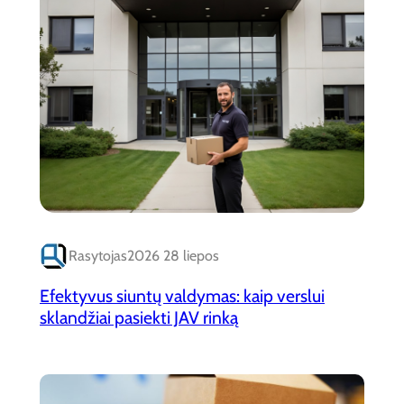
Rasytojas
2026 28 liepos
Efektyvus siuntų valdymas: kaip verslui
sklandžiai pasiekti JAV rinką