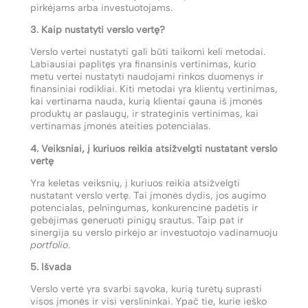
pirkėjams arba investuotojams.
3. Kaip nustatyti verslo vertę?
Verslo vertei nustatyti gali būti taikomi keli metodai.
Labiausiai paplitęs yra finansinis vertinimas, kurio
metu vertei nustatyti naudojami rinkos duomenys ir
finansiniai rodikliai. Kiti metodai yra klientų vertinimas,
kai vertinama nauda, kurią klientai gauna iš įmonės
produktų ar paslaugų, ir strateginis vertinimas, kai
vertinamas įmonės ateities potencialas.
4. Veiksniai, į kuriuos reikia atsižvelgti nustatant verslo
vertę
Yra keletas veiksnių, į kuriuos reikia atsižvelgti
nustatant verslo vertę. Tai įmonės dydis, jos augimo
potencialas, pelningumas, konkurencinė padėtis ir
gebėjimas generuoti pinigų srautus. Taip pat ir
sinergija su verslo pirkėjo ar investuotojo vadinamuoju
portfolio
.
5. Išvada
Verslo vertė yra svarbi sąvoka, kurią turėtų suprasti
visos įmonės ir visi verslininkai. Ypač tie, kurie ieško