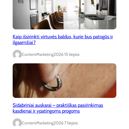
Kaip išsirinkti virtuvės baldus, kurie bus patogūs ir
ilgaamžiai?
ContentMarketing
2026 15 liepos
Sidabriniai auskarai – praktiškas pasirinkimas
kasdienai ir ypatingoms progoms
ContentMarketing
2026 7 liepos