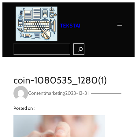
Eiti
prie
turinio
TEKSTAI
Search
coin-1080535_1280(1)
ContentMarketing
2023-12-31
Posted on :