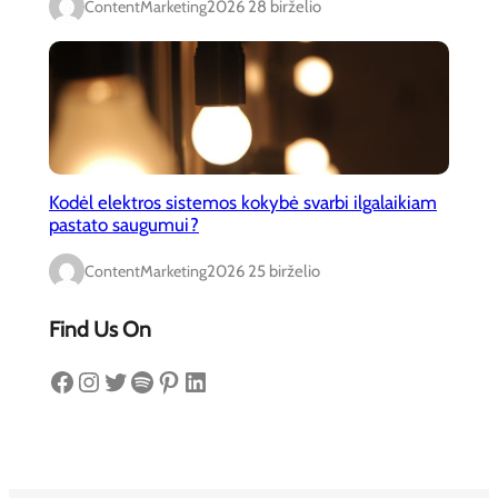
ContentMarketing
2026 28 birželio
Kodėl elektros sistemos kokybė svarbi ilgalaikiam
pastato saugumui?
ContentMarketing
2026 25 birželio
Find Us On
Facebook
Instagram
Twitter
Spotify
Pinterest
LinkedIn