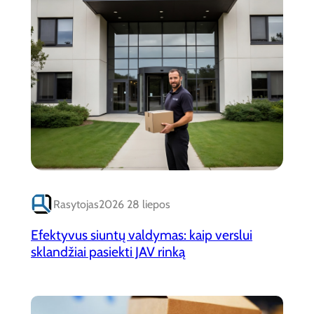
Rasytojas
2026 28 liepos
Efektyvus siuntų valdymas: kaip verslui
sklandžiai pasiekti JAV rinką