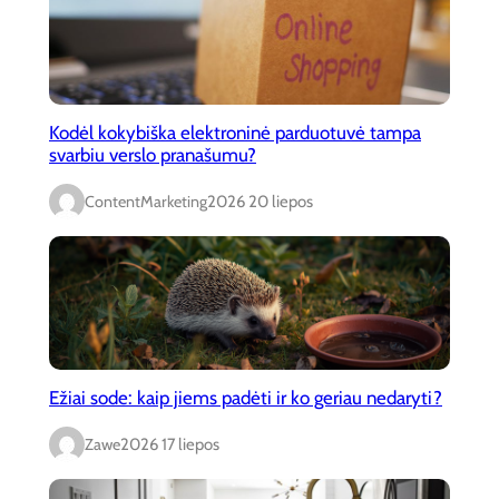
Kodėl kokybiška elektroninė parduotuvė tampa
svarbiu verslo pranašumu?
ContentMarketing
2026 20 liepos
Ežiai sode: kaip jiems padėti ir ko geriau nedaryti?
Zawe
2026 17 liepos