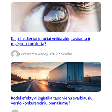
Kaip kasdieniai įpročiai veikia akių savijautą ir
regėjimo komfortą?
ContentMarketing
2026 29 birželio
Kodėl efektyvi logistika tapo vienu svarbiausių
verslo konkurencinių pranašumų?