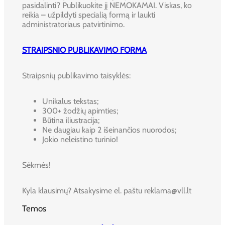
pasidalinti? Publikuokite jį NEMOKAMAI. Viskas, ko
reikia – užpildyti specialią formą ir laukti
administratoriaus patvirtinimo.
STRAIPSNIO PUBLIKAVIMO FORMA
Straipsnių publikavimo taisyklės:
Unikalus tekstas;
300+ žodžių apimties;
Būtina iliustracija;
Ne daugiau kaip 2 išeinančios nuorodos;
Jokio neleistino turinio!
Sėkmės!
Kyla klausimų? Atsakysime el. paštu reklama@vll.lt
Temos