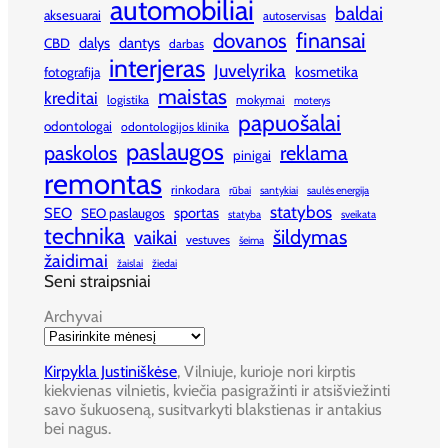
automobiliai
baldai
aksesuarai
autoservisas
finansai
dovanos
dalys
dantys
CBD
darbas
interjeras
Juvelyrika
kosmetika
fotografija
maistas
kreditai
logistika
mokymai
moterys
papuošalai
odontologai
odontologijos klinika
paslaugos
paskolos
reklama
pinigai
remontas
rinkodara
rūbai
santykiai
saulės energija
statybos
SEO
sportas
SEO paslaugos
statyba
sveikata
technika
šildymas
vaikai
vestuves
šeima
žaidimai
žaislai
žiedai
Seni straipsniai
Archyvai
Kirpykla Justiniškėse
, Vilniuje, kurioje nori kirptis
kiekvienas vilnietis, kviečia pasigražinti ir atsišviežinti
savo šukuoseną, susitvarkyti blakstienas ir antakius
bei nagus.