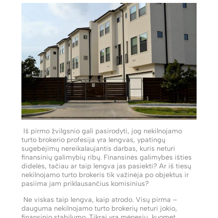
Iš pirmo žvilgsnio gali pasirodyti, jog nekilnojamo
turto brokerio profesija yra lengvas, ypatingų
sugebėjimų nereikalaujantis darbas, kuris neturi
finansinių galimybių ribų. Finansinės galimybės išties
didelės, tačiau ar taip lengva jas pasiekti? Ar iš tiesų
nekilnojamo turto brokeris tik važinėja po objektus ir
pasiima jam priklausančius komisinius?
Ne viskas taip lengva, kaip atrodo. Visų pirma –
dauguma nekilnojamo turto brokerių neturi jokio,
finansinio stabilumo. Tikrai yra mėnesių, kuomet