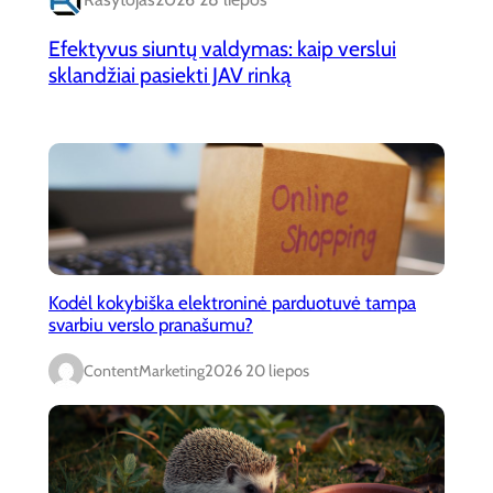
Efektyvus siuntų valdymas: kaip verslui
sklandžiai pasiekti JAV rinką
Kodėl kokybiška elektroninė parduotuvė tampa
svarbiu verslo pranašumu?
ContentMarketing
2026 20 liepos