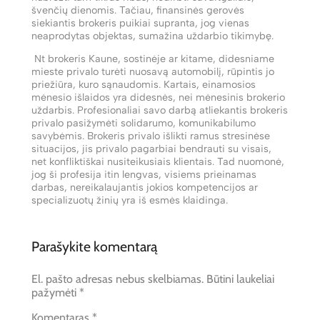
švenčių dienomis. Tačiau, finansinės gerovės
siekiantis brokeris puikiai supranta, jog vienas
neaprodytas objektas, sumažina uždarbio tikimybę.
Nt brokeris Kaune, sostinėje ar kitame, didesniame
mieste privalo turėti nuosavą automobilį, rūpintis jo
priežiūra, kuro sąnaudomis. Kartais, einamosios
mėnesio išlaidos yra didesnės, nei mėnesinis brokerio
uždarbis. Profesionaliai savo darbą atliekantis brokeris
privalo pasižymėti solidarumo, komunikabilumo
savybėmis. Brokeris privalo išlikti ramus stresinėse
situacijos, jis privalo pagarbiai bendrauti su visais,
net konfliktiškai nusiteikusiais klientais. Tad nuomonė,
jog ši profesija itin lengvas, visiems prieinamas
darbas, nereikalaujantis jokios kompetencijos ar
specializuotų žinių yra iš esmės klaidinga.
Parašykite komentarą
El. pašto adresas nebus skelbiamas.
Būtini laukeliai
pažymėti
*
Komentaras
*