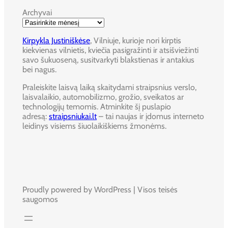
Archyvai
Kirpykla Justiniškėse
, Vilniuje, kurioje nori kirptis
kiekvienas vilnietis, kviečia pasigražinti ir atsišviežinti
savo šukuoseną, susitvarkyti blakstienas ir antakius
bei nagus.
Praleiskite laisvą laiką skaitydami straipsnius verslo,
laisvalaikio, automobilizmo, grožio, sveikatos ar
technologijų temomis. Atminkite šį puslapio
adresą:
straipsniukai.lt
– tai naujas ir įdomus interneto
leidinys visiems šiuolaikiškiems žmonėms.
Proudly powered by WordPress | Visos teisės
saugomos