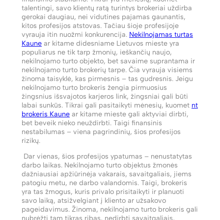
talentingi, savo klientų ratą turintys brokeriai uždirba
gerokai daugiau, nei vidutines pajamas gaunantis,
kitos profesijos atstovas. Tačiau šioje profesijoje
vyrauja itin nuožmi konkurencija.
Nekilnojamas turtas
Kaune
ar kitame didesniame Lietuvos mieste yra
populiarus ne tik tarp žmonių, ieškančių naujo,
nekilnojamo turto objekto, bet savaime suprantama ir
nekilnojamo turto brokerių tarpe. Čia vyrauja visiems
žinoma taisyklė, kas pirmesnis – tas gudresnis. Jeigu
nekilnojamo turto brokeris žengia pirmuosius
žingsnius išsvajotos karjeros link, žingsniai gali būti
labai sunkūs. Tikrai gali pasitaikyti mėnesių, kuomet
nt
brokeris Kaune
ar kitame mieste gali aktyviai dirbti,
bet beveik nieko neuždirbti. Taigi finansinis
nestabilumas – viena pagrindinių, šios profesijos
rizikų.
Dar vienas, šios profesijos ypatumas – nenustatytas
darbo laikas. Nekilnojamo turto objektus žmonės
dažniausiai apžiūrinėja vakarais, savaitgaliais, jiems
patogiu metu, ne darbo valandomis. Taigi, brokeris
yra tas žmogus, kuris privalo prisitaikyti ir planuoti
savo laiką, atsižvelgiant į kliento ar užsakovo
pageidavimus. Žinoma, nekilnojamo turto brokeris gali
nubrėžti tam tikras ribas, nedirbti savaitgaliais,