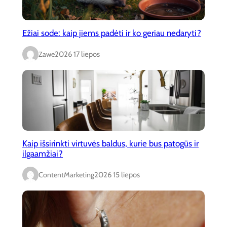
Ežiai sode: kaip jiems padėti ir ko geriau nedaryti?
Zawe
2026 17 liepos
Kaip išsirinkti virtuvės baldus, kurie bus patogūs ir
ilgaamžiai?
ContentMarketing
2026 15 liepos