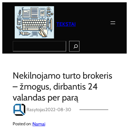
Eiti
prie
turinio
TEKSTAI
Search
Nekilnojamo turto brokeris
– žmogus, dirbantis 24
valandas per parą
Rasytojas
2022-08-30
Namai
Posted on :