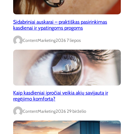
Sidabriniai auskarai – praktiškas pasirinkimas
kasdienai ir ypatingoms progoms
ContentMarketing
2026 7 liepos
Kaip kasdieniai įpročiai veikia akių savijautą ir
regėjimo komfortą?
ContentMarketing
2026 29 birželio