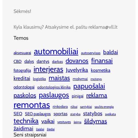
Sėkmės!
Kyla klausimų? Atsakysime el. paštu reklama@vll.lt
Temos
automobiliai
baldai
aksesuarai
autoservisas
finansai
dovanos
dalys
dantys
CBD
darbas
interjeras
Juvelyrika
kosmetika
fotografija
maistas
kreditai
logistika
mokymai
moterys
papuošalai
odontologai
odontologijos klinika
paslaugos
paskolos
reklama
pinigai
remontas
rinkodara
rūbai
santykiai
saulės energija
statybos
SEO
sportas
SEO paslaugos
statyba
sveikata
technika
šildymas
vaikai
vestuves
šeima
žaidimai
žaislai
žiedai
Seni straipsniai