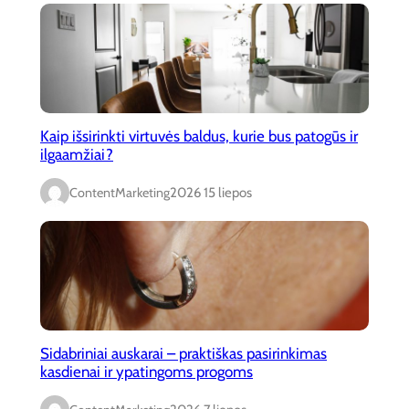
Kaip išsirinkti virtuvės baldus, kurie bus patogūs ir
ilgaamžiai?
ContentMarketing
2026 15 liepos
Sidabriniai auskarai – praktiškas pasirinkimas
kasdienai ir ypatingoms progoms