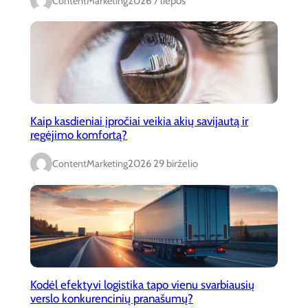
ContentMarketing
2026 7 liepos
Kaip kasdieniai įpročiai veikia akių savijautą ir
regėjimo komfortą?
ContentMarketing
2026 29 birželio
Kodėl efektyvi logistika tapo vienu svarbiausių
verslo konkurencinių pranašumų?