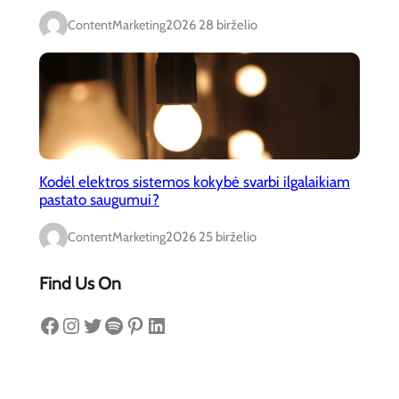
ContentMarketing
2026 28 birželio
Kodėl elektros sistemos kokybė svarbi ilgalaikiam
pastato saugumui?
ContentMarketing
2026 25 birželio
Find Us On
Facebook
Instagram
Twitter
Spotify
Pinterest
LinkedIn