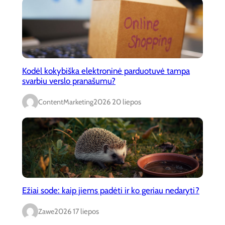
Kodėl kokybiška elektroninė parduotuvė tampa
svarbiu verslo pranašumu?
ContentMarketing
2026 20 liepos
Ežiai sode: kaip jiems padėti ir ko geriau nedaryti?
Zawe
2026 17 liepos