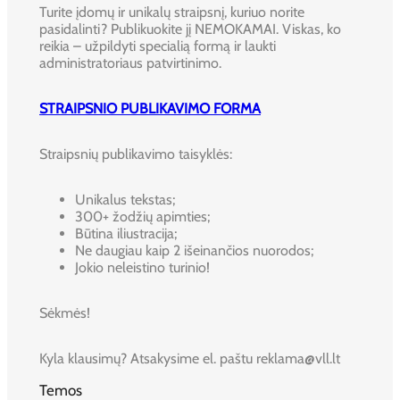
Turite įdomų ir unikalų straipsnį, kuriuo norite
pasidalinti? Publikuokite jį NEMOKAMAI. Viskas, ko
reikia – užpildyti specialią formą ir laukti
administratoriaus patvirtinimo.
STRAIPSNIO PUBLIKAVIMO FORMA
Straipsnių publikavimo taisyklės:
Unikalus tekstas;
300+ žodžių apimties;
Būtina iliustracija;
Ne daugiau kaip 2 išeinančios nuorodos;
Jokio neleistino turinio!
Sėkmės!
Kyla klausimų? Atsakysime el. paštu reklama@vll.lt
Temos