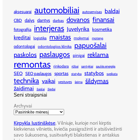
automobiliai
baldai
aksesuarai
autoservisas
finansai
dovanos
dalys
dantys
CBD
darbas
interjeras
Juvelyrika
kosmetika
fotografija
maistas
kreditai
logistika
mokymai
moterys
papuošalai
odontologai
odontologijos klinika
paslaugos
paskolos
reklama
pinigai
remontas
rinkodara
rūbai
santykiai
saulės energija
statybos
SEO
sportas
SEO paslaugos
statyba
sveikata
technika
šildymas
vaikai
vestuves
šeima
žaidimai
žaislai
žiedai
Seni straipsniai
Archyvai
Kirpykla Justiniškėse
, Vilniuje, kurioje nori kirptis
kiekvienas vilnietis, kviečia pasigražinti ir atsišviežinti
savo šukuoseną, susitvarkyti blakstienas ir antakius