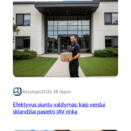
Rasytojas
2026 28 liepos
Efektyvus siuntų valdymas: kaip verslui
sklandžiai pasiekti JAV rinką