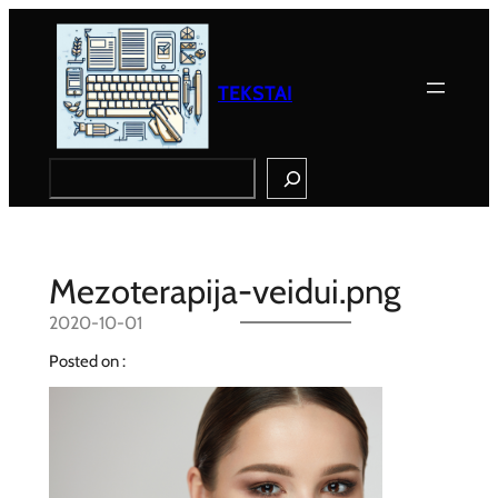
Eiti
prie
turinio
TEKSTAI
Search
Mezoterapija-veidui.png
2020-10-01
Posted on :