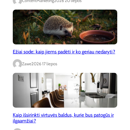
ContentMarketing
2026 20 liepos
Ežiai sode: kaip jiems padėti ir ko geriau nedaryti?
Zawe
2026 17 liepos
Kaip išsirinkti virtuvės baldus, kurie bus patogūs ir
ilgaamžiai?