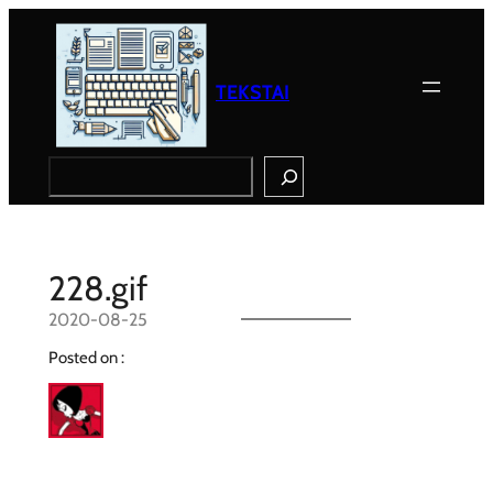
Eiti
prie
turinio
TEKSTAI
Search
228.gif
2020-08-25
Posted on :