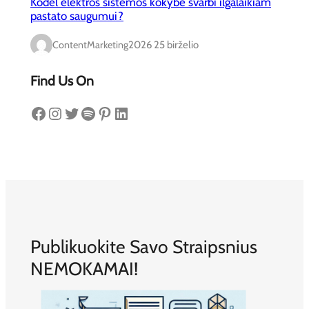
Kodėl elektros sistemos kokybė svarbi ilgalaikiam
pastato saugumui?
ContentMarketing
2026 25 birželio
Find Us On
Facebook
Instagram
Twitter
Spotify
Pinterest
LinkedIn
Publikuokite Savo Straipsnius
NEMOKAMAI!