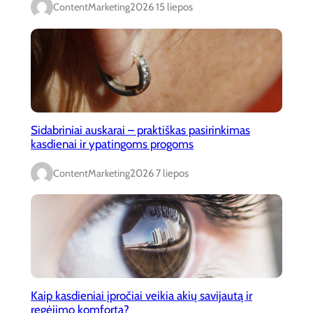
ContentMarketing
2026 15 liepos
Sidabriniai auskarai – praktiškas pasirinkimas
kasdienai ir ypatingoms progoms
ContentMarketing
2026 7 liepos
Kaip kasdieniai įpročiai veikia akių savijautą ir
regėjimo komfortą?