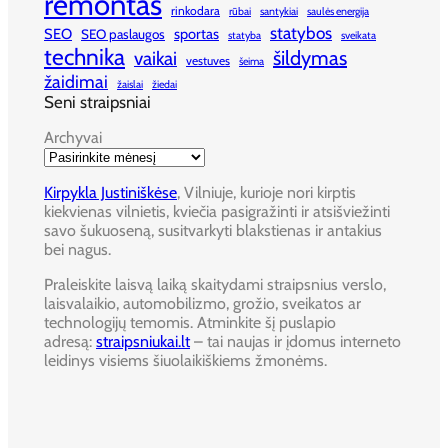
remontas
rinkodara
rūbai
santykiai
saulės energija
statybos
SEO
sportas
SEO paslaugos
statyba
sveikata
technika
šildymas
vaikai
vestuves
šeima
žaidimai
žaislai
žiedai
Seni straipsniai
Archyvai
Kirpykla Justiniškėse
, Vilniuje, kurioje nori kirptis
kiekvienas vilnietis, kviečia pasigražinti ir atsišviežinti
savo šukuoseną, susitvarkyti blakstienas ir antakius
bei nagus.
Praleiskite laisvą laiką skaitydami straipsnius verslo,
laisvalaikio, automobilizmo, grožio, sveikatos ar
technologijų temomis. Atminkite šį puslapio
adresą:
straipsniukai.lt
– tai naujas ir įdomus interneto
leidinys visiems šiuolaikiškiems žmonėms.