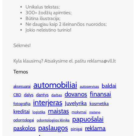
Unikalus tekstas;
300+ žodžių apimties;
Būtina iliustracija;
Ne daugiau kaip 2 išeinančios nuorodos;
Jokio neleistino turinio!
Sėkmės!
Kyla klausimų? Atsakysime el. paštu reklama@vll.lt
Temos
automobiliai
baldai
aksesuarai
autoservisas
finansai
dovanos
dalys
dantys
CBD
darbas
interjeras
Juvelyrika
kosmetika
fotografija
maistas
kreditai
logistika
mokymai
moterys
papuošalai
odontologai
odontologijos klinika
paslaugos
paskolos
reklama
pinigai