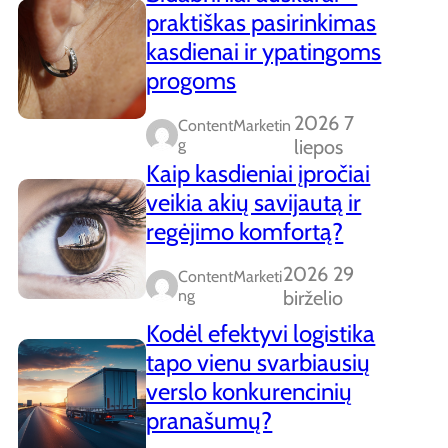
praktiškas pasirinkimas
kasdienai ir ypatingoms
progoms
2026 7
ContentMarketin
G
liepos
Kaip kasdieniai įpročiai
veikia akių savijautą ir
regėjimo komfortą?
2026 29
ContentMarketi
Ng
birželio
Kodėl efektyvi logistika
tapo vienu svarbiausių
verslo konkurencinių
pranašumų?