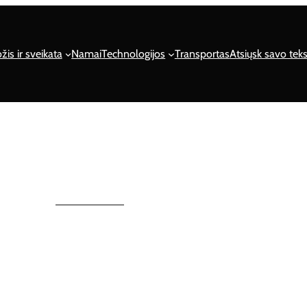
žis ir sveikata
Namai
Technologijos
Transportas
Atsiųsk savo teks