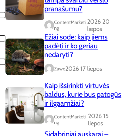
pranašumu?
2026 20
ContentMarketi
Ng
liepos
Ežiai sode: kaip jiems
padėti ir ko geriau
nedaryti?
2026 17 liepos
Zawe
Kaip išsirinkti virtuvės
baldus, kurie bus patogūs
ir ilgaamžiai?
2026 15
ContentMarketi
Ng
liepos
Sidabriniai auskarai –