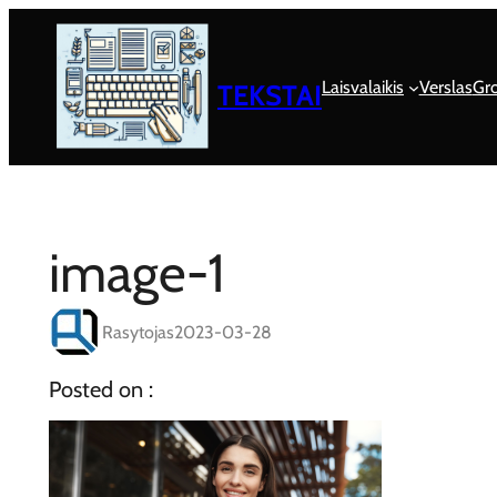
Eiti
prie
turinio
Laisvalaikis
Verslas
Gro
TEKSTAI
image-1
Rasytojas
2023-03-28
Posted on :