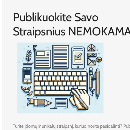
Publikuokite Savo
Straipsnius NEMOKAMA
Turite įdomų ir unikalų straipsnį, kuriuo norite pasidalinti? Publ