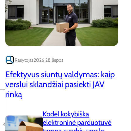
Rasytojas
2026 28 liepos
Efektyvus siuntų valdymas: kaip
verslui sklandžiai pasiekti JAV
rinką
Kodėl kokybiška
elektroninė parduotuvė
tampa svarbiu verslo