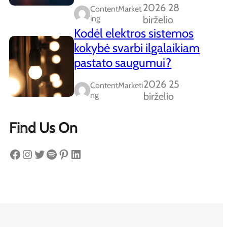
2026 28
ContentMarket
Ing
birželio
Kodėl elektros sistemos
kokybė svarbi ilgalaikiam
pastato saugumui?
2026 25
ContentMarketi
Ng
birželio
Find Us On
Facebook
Instagram
Twitter
Spotify
Pinterest
LinkedIn