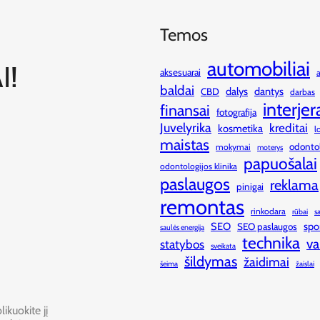
Temos
automobiliai
I!
aksesuarai
baldai
dalys
dantys
CBD
darbas
interjer
finansai
fotografija
Juvelyrika
kreditai
kosmetika
l
maistas
odonto
mokymai
moterys
papuošalai
odontologijos klinika
paslaugos
reklama
pinigai
remontas
rinkodara
rūbai
s
SEO
spo
SEO paslaugos
saulės energija
technika
va
statybos
sveikata
šildymas
žaidimai
šeima
žaislai
ikuokite jį