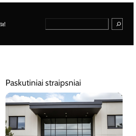
Search
tą!
Paskutiniai straipsniai