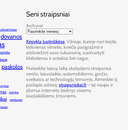
Seni straipsniai
Archyvai
autoservisas
dovanos
Kirpykla Justiniškėse
, Vilniuje, kurioje nori kirptis
as
kiekvienas vilnietis, kviečia pasigražinti ir
atsišviežinti savo šukuoseną, susitvarkyti
ogistika
blakstienas ir antakius bei nagus.
logai
paskolos
Praleiskite laisvą laiką skaitydami straipsnius
verslo, laisvalaikio, automobilizmo, grožio,
sveikatos ar technologijų temomis. Atminkite šį
puslapio adresą:
straipsniukai.lt
– tai naujas ir
antykiai
įdomus interneto leidinys visiems
rtas
statyba
šiuolaikiškiems žmonėms.
ikai
vestuves
žiedai