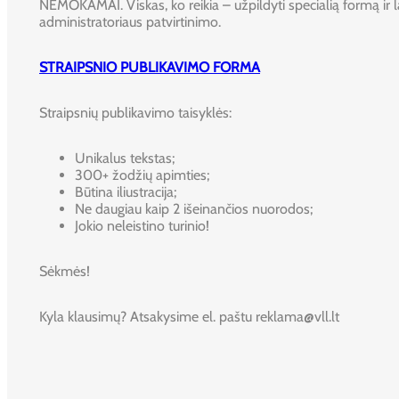
NEMOKAMAI. Viskas, ko reikia – užpildyti specialią formą ir l
administratoriaus patvirtinimo.
STRAIPSNIO PUBLIKAVIMO FORMA
Straipsnių publikavimo taisyklės:
Unikalus tekstas;
300+ žodžių apimties;
Būtina iliustracija;
Ne daugiau kaip 2 išeinančios nuorodos;
Jokio neleistino turinio!
Sėkmės!
Kyla klausimų? Atsakysime el. paštu reklama@vll.lt