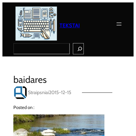
Eiti
prie
turinio
TEKSTAI
Search
baidares
Straipsniai
2015-12-15
Posted on :