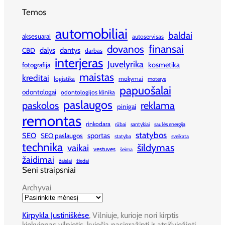
Temos
automobiliai
baldai
aksesuarai
autoservisas
finansai
dovanos
dalys
dantys
CBD
darbas
interjeras
Juvelyrika
kosmetika
fotografija
maistas
kreditai
logistika
mokymai
moterys
papuošalai
odontologai
odontologijos klinika
paslaugos
paskolos
reklama
pinigai
remontas
rinkodara
rūbai
santykiai
saulės energija
statybos
SEO
sportas
SEO paslaugos
statyba
sveikata
technika
šildymas
vaikai
vestuves
šeima
žaidimai
žaislai
žiedai
Seni straipsniai
Archyvai
Kirpykla Justiniškėse
, Vilniuje, kurioje nori kirptis
kiekvienas vilnietis, kviečia pasigražinti ir atsišviežinti