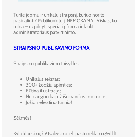
Turite įdomų ir unikalų straipsnį, kuriuo norite
pasidalinti? Publikuokite jį NEMOKAMAI. Viskas, ko
reikia – užpildyti specialią formą ir laukti
administratoriaus patvirtinimo.
STRAIPSNIO PUBLIKAVIMO FORMA
Straipsnių publikavimo taisyklės:
Unikalus tekstas;
300+ žodžių apimties;
Būtina iliustracija;
Ne daugiau kaip 2 išeinančios nuorodos;
Jokio neleistino turinio!
Sėkmės!
Kyla klausimų? Atsakysime el. paštu reklama@vll.lt