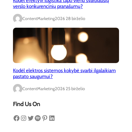
Kodėl efektyvi logistika tapo vienu svarbiausių
verslo konkurencinių pranašumų?
ContentMarketing
2026 28 birželio
Kodėl elektros sistemos kokybė svarbi ilgalaikiam
pastato saugumui?
ContentMarketing
2026 25 birželio
Find Us On
Facebook
Instagram
Twitter
Spotify
Pinterest
LinkedIn