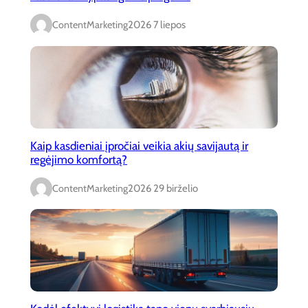
ContentMarketing
2026 7 liepos
Kaip kasdieniai įpročiai veikia akių savijautą ir
regėjimo komfortą?
ContentMarketing
2026 29 birželio