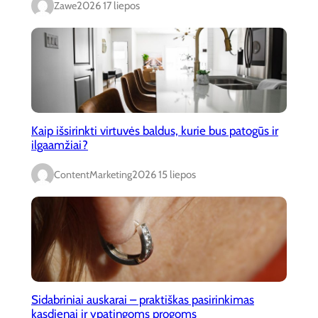
Zawe
2026 17 liepos
Kaip išsirinkti virtuvės baldus, kurie bus patogūs ir
ilgaamžiai?
ContentMarketing
2026 15 liepos
Sidabriniai auskarai – praktiškas pasirinkimas
kasdienai ir ypatingoms progoms