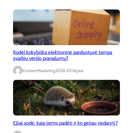
Kodėl kokybiška elektroninė parduotuvė tampa
svarbiu verslo pranašumu?
ContentMarketing
2026 20 liepos
Ežiai sode: kaip jiems padėti ir ko geriau nedaryti?