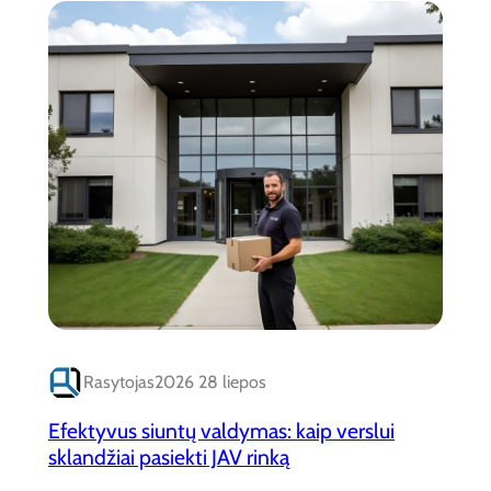
Rasytojas
2026 28 liepos
Efektyvus siuntų valdymas: kaip verslui
sklandžiai pasiekti JAV rinką