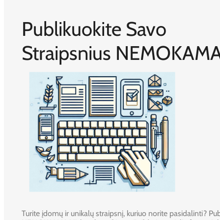
Publikuokite Savo
Straipsnius NEMOKAMA
Turite įdomų ir unikalų straipsnį, kuriuo norite pasidalinti? Publ