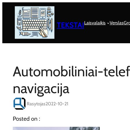
Eiti
prie
turinio
Laisvalaikis
Verslas
Gro
TEKSTAI
Automobiliniai-telef
navigacija
Rasytojas
2022-10-21
Posted on :