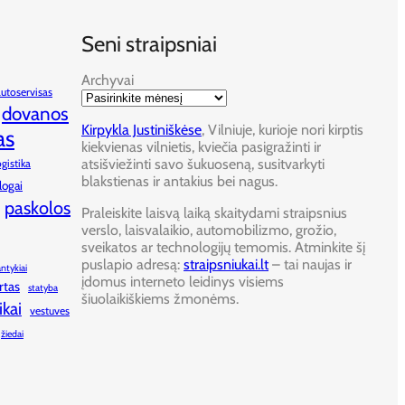
Seni straipsniai
Archyvai
autoservisas
dovanos
Kirpykla Justiniškėse
, Vilniuje, kurioje nori kirptis
as
kiekvienas vilnietis, kviečia pasigražinti ir
atsišviežinti savo šukuoseną, susitvarkyti
ogistika
blakstienas ir antakius bei nagus.
logai
paskolos
Praleiskite laisvą laiką skaitydami straipsnius
verslo, laisvalaikio, automobilizmo, grožio,
sveikatos ar technologijų temomis. Atminkite šį
puslapio adresą:
straipsniukai.lt
– tai naujas ir
antykiai
įdomus interneto leidinys visiems
rtas
statyba
šiuolaikiškiems žmonėms.
ikai
vestuves
žiedai