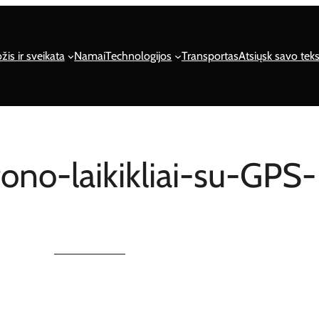
žis ir sveikata
Namai
Technologijos
Transportas
Atsiųsk savo teks
ono-laikikliai-su-GPS-