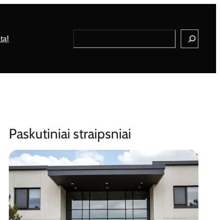
Search
tą!
Paskutiniai straipsniai