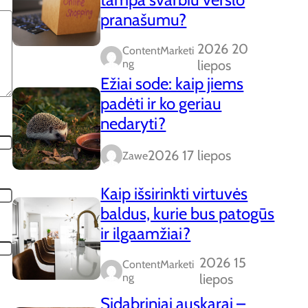
pranašumu?
2026 20
ContentMarketi
Ng
liepos
Ežiai sode: kaip jiems
padėti ir ko geriau
nedaryti?
2026 17 liepos
Zawe
Kaip išsirinkti virtuvės
baldus, kurie bus patogūs
ir ilgaamžiai?
2026 15
ContentMarketi
Ng
liepos
Sidabriniai auskarai –