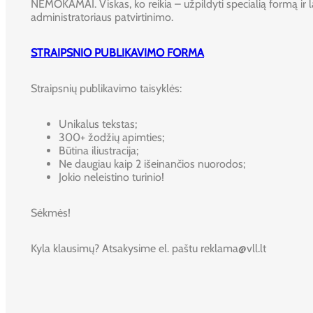
NEMOKAMAI. Viskas, ko reikia – užpildyti specialią formą ir l
administratoriaus patvirtinimo.
STRAIPSNIO PUBLIKAVIMO FORMA
Straipsnių publikavimo taisyklės:
Unikalus tekstas;
300+ žodžių apimties;
Būtina iliustracija;
Ne daugiau kaip 2 išeinančios nuorodos;
Jokio neleistino turinio!
Sėkmės!
Kyla klausimų? Atsakysime el. paštu reklama@vll.lt