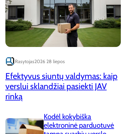
Rasytojas
2026 28 liepos
Efektyvus siuntų valdymas: kaip
verslui sklandžiai pasiekti JAV
rinką
Kodėl kokybiška
elektroninė parduotuvė
tampa svarbiu verslo