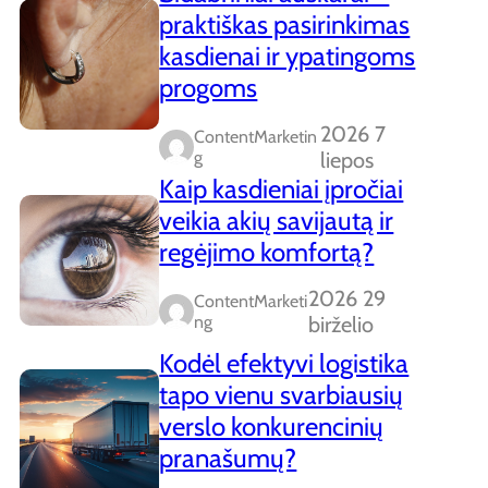
praktiškas pasirinkimas
kasdienai ir ypatingoms
progoms
2026 7
ContentMarketin
G
liepos
Kaip kasdieniai įpročiai
veikia akių savijautą ir
regėjimo komfortą?
2026 29
ContentMarketi
Ng
birželio
Kodėl efektyvi logistika
tapo vienu svarbiausių
verslo konkurencinių
pranašumų?