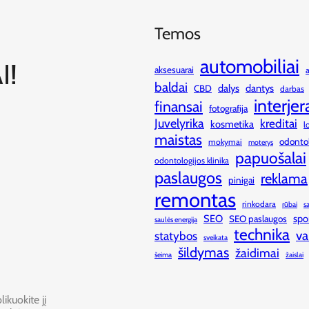
Temos
automobiliai
I!
aksesuarai
baldai
dalys
dantys
CBD
darbas
interjer
finansai
fotografija
Juvelyrika
kreditai
kosmetika
l
maistas
odonto
mokymai
moterys
papuošalai
odontologijos klinika
paslaugos
reklama
pinigai
remontas
rinkodara
rūbai
s
SEO
spo
SEO paslaugos
saulės energija
technika
va
statybos
sveikata
šildymas
žaidimai
šeima
žaislai
ikuokite jį