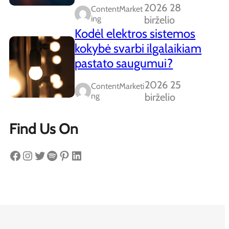
2026 28
ContentMarket
Ing
birželio
Kodėl elektros sistemos
kokybė svarbi ilgalaikiam
pastato saugumui?
2026 25
ContentMarketi
Ng
birželio
Find Us On
Facebook
Instagram
Twitter
Spotify
Pinterest
LinkedIn