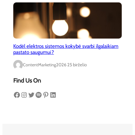
Kodėl elektros sistemos kokybė svarbi ilgalaikiam
pastato saugumui?
ContentMarketing
2026 25 birželio
Find Us On
Facebook
Instagram
Twitter
Spotify
Pinterest
LinkedIn