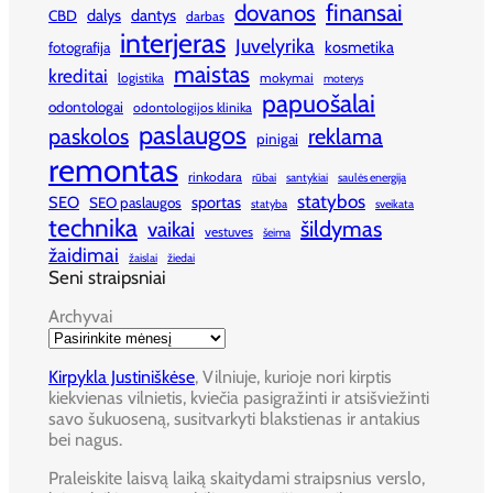
finansai
dovanos
dalys
dantys
CBD
darbas
interjeras
Juvelyrika
kosmetika
fotografija
maistas
kreditai
logistika
mokymai
moterys
papuošalai
odontologai
odontologijos klinika
paslaugos
paskolos
reklama
pinigai
remontas
rinkodara
rūbai
santykiai
saulės energija
statybos
SEO
sportas
SEO paslaugos
statyba
sveikata
technika
šildymas
vaikai
vestuves
šeima
žaidimai
žaislai
žiedai
Seni straipsniai
Archyvai
Kirpykla Justiniškėse
, Vilniuje, kurioje nori kirptis
kiekvienas vilnietis, kviečia pasigražinti ir atsišviežinti
savo šukuoseną, susitvarkyti blakstienas ir antakius
bei nagus.
Praleiskite laisvą laiką skaitydami straipsnius verslo,