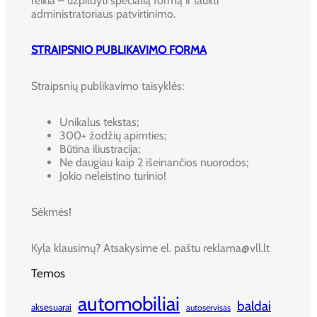
reikia – užpildyti specialią formą ir laukti
administratoriaus patvirtinimo.
STRAIPSNIO PUBLIKAVIMO FORMA
Straipsnių publikavimo taisyklės:
Unikalus tekstas;
300+ žodžių apimties;
Būtina iliustracija;
Ne daugiau kaip 2 išeinančios nuorodos;
Jokio neleistino turinio!
Sėkmės!
Kyla klausimų? Atsakysime el. paštu reklama@vll.lt
Temos
automobiliai
baldai
aksesuarai
autoservisas