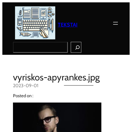
Eiti
prie
turinio
TEKSTAI
Search
vyriskos-apyrankes.jpg
2023-09-01
Posted on :