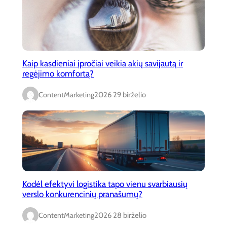
Kaip kasdieniai įpročiai veikia akių savijautą ir
regėjimo komfortą?
ContentMarketing
2026 29 birželio
Kodėl efektyvi logistika tapo vienu svarbiausių
verslo konkurencinių pranašumų?
ContentMarketing
2026 28 birželio