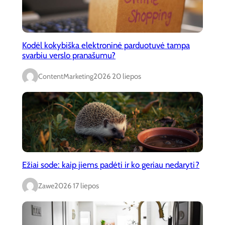
Kodėl kokybiška elektroninė parduotuvė tampa
svarbiu verslo pranašumu?
ContentMarketing
2026 20 liepos
Ežiai sode: kaip jiems padėti ir ko geriau nedaryti?
Zawe
2026 17 liepos