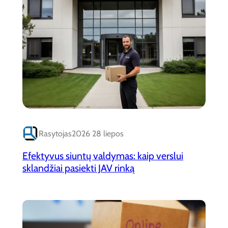
Rasytojas
2026 28 liepos
Efektyvus siuntų valdymas: kaip verslui
sklandžiai pasiekti JAV rinką